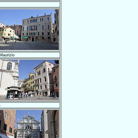
aurizio
o