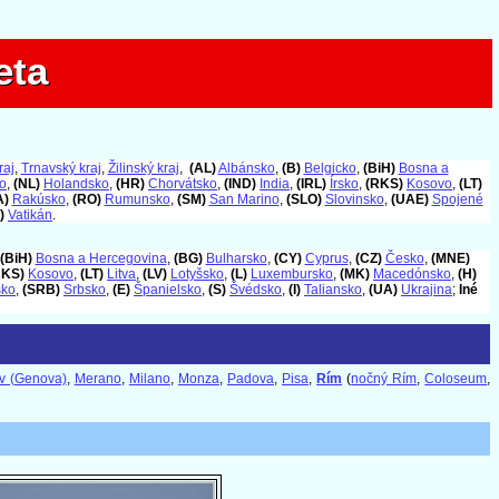
eta
eta
raj
,
Trnavský kraj
,
Žilinský kraj
,
(AL)
Albánsko
,
(B)
Belgicko
,
(BiH)
Bosna a
o
,
(NL)
Holandsko
,
(HR)
Chorvátsko
,
(IND)
India
,
(IRL)
Írsko
,
(RKS)
Kosovo
,
(LT)
A)
Rakúsko
,
(RO)
Rumunsko
,
(SM)
San Marino
,
(SLO)
Slovinsko
,
(UAE)
Spojené
)
Vatikán
.
(BiH)
Bosna a Hercegovina
,
(BG)
Bulharsko
,
(CY)
Cyprus
,
(CZ)
Česko
,
(MNE)
RKS)
Kosovo
,
(LT)
Litva
,
(LV)
Lotyšsko
,
(L)
Luxembursko
,
(MK)
Macedónsko
,
(H)
sko
,
(SRB)
Srbsko
,
(E)
Španielsko
,
(S)
Švédsko
,
(I)
Taliansko
,
(UA)
Ukrajina
;
Iné
v (Genova)
,
Merano
,
Milano
,
Monza
,
Padova
,
Pisa
,
Rím
(
nočný Rím
,
Coloseum
,