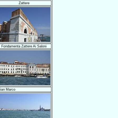
Zattere
Fondamenta Zattere Ai Saloni
San Marco