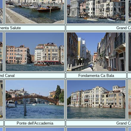
enta Salute
Grand C
nd Canal
Fondamenta Ca Bala
Ponte dell'Accademia
Grand C