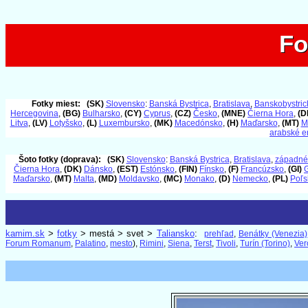
Fo
Fo
Fotky miest:
(SK)
Slovensko
:
Banská Bystrica
,
Bratislava
,
Banskobystrick
Hercegovina
,
(BG)
Bulharsko
,
(CY)
Cyprus
,
(CZ)
Česko
,
(MNE)
Čierna Hora
,
(D
Litva
,
(LV)
Lotyšsko
,
(L)
Luxembursko
,
(MK)
Macedónsko
,
(H)
Maďarsko
,
(MT)
M
arabské e
Šoto fotky (doprava):
(SK)
Slovensko
:
Banská Bystrica
,
Bratislava
,
západné
Čierna Hora
,
(DK)
Dánsko
,
(EST)
Estónsko
,
(FIN)
Fínsko
,
(F)
Francúzsko
,
(GI)
G
Maďarsko
,
(MT)
Malta
,
(MD)
Moldavsko
,
(MC)
Monako
,
(D)
Nemecko
,
(PL)
Poľs
kamim.sk
>
fotky
> mestá > svet >
Taliansko
:
prehľad
,
Benátky (Venezia)
Forum Romanum
,
Palatino
,
mesto
),
Rimini
,
Siena
,
Terst
,
Tivoli
,
Turín (Torino)
,
Ver