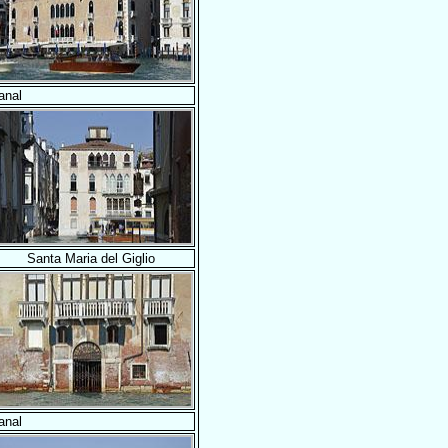
anal
Santa Maria del Giglio
anal