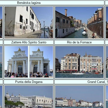
Benátska lagúna
Zattere Allo Spirito Santo
Rio de la Fornace
Punta della Dogana
Grand Canal, 