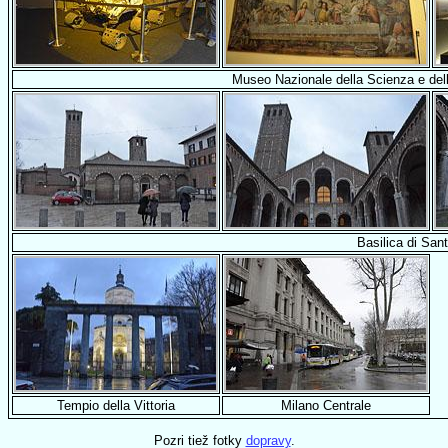
Museo Nazionale della Scienza e del
Basilica di San
Tempio della Vittoria
Milano Centrale
Pozri tiež fotky
dopravy
.