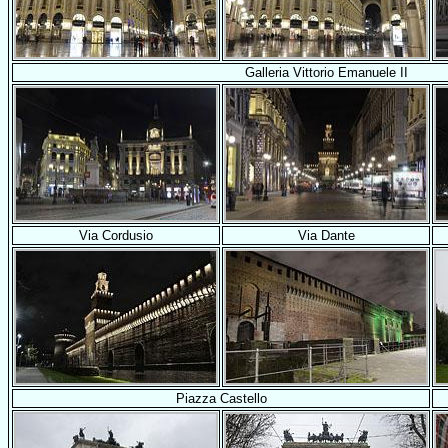
Galleria Vittorio Emanuele II
Via Cordusio
Via Dante
Piazza Castello