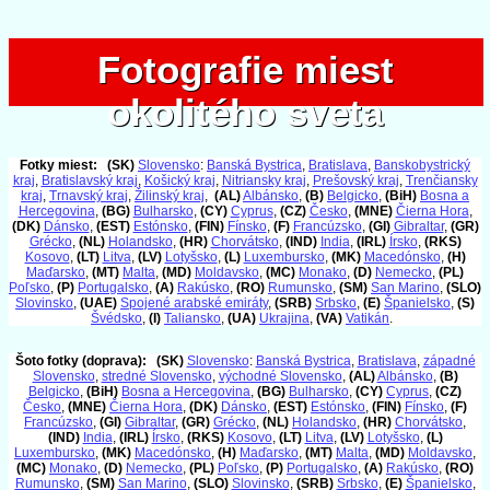
Fotografie miest
Fotografie miest
okolitého sveta
okolitého sveta
Fotky miest:
(SK)
Slovensko
:
Banská Bystrica
,
Bratislava
,
Banskobystrický
kraj
,
Bratislavský kraj
,
Košický kraj
,
Nitriansky kraj
,
Prešovský kraj
,
Trenčiansky
kraj
,
Trnavský kraj
,
Žilinský kraj
,
(AL)
Albánsko
,
(B)
Belgicko
,
(BiH)
Bosna a
Hercegovina
,
(BG)
Bulharsko
,
(CY)
Cyprus
,
(CZ)
Česko
,
(MNE)
Čierna Hora
,
(DK)
Dánsko
,
(EST)
Estónsko
,
(FIN)
Fínsko
,
(F)
Francúzsko
,
(GI)
Gibraltar
,
(GR)
Grécko
,
(NL)
Holandsko
,
(HR)
Chorvátsko
,
(IND)
India
,
(IRL)
Írsko
,
(RKS)
Kosovo
,
(LT)
Litva
,
(LV)
Lotyšsko
,
(L)
Luxembursko
,
(MK)
Macedónsko
,
(H)
Maďarsko
,
(MT)
Malta
,
(MD)
Moldavsko
,
(MC)
Monako
,
(D)
Nemecko
,
(PL)
Poľsko
,
(P)
Portugalsko
,
(A)
Rakúsko
,
(RO)
Rumunsko
,
(SM)
San Marino
,
(SLO)
Slovinsko
,
(UAE)
Spojené arabské emiráty
,
(SRB)
Srbsko
,
(E)
Španielsko
,
(S)
Švédsko
,
(I)
Taliansko
,
(UA)
Ukrajina
,
(VA)
Vatikán
.
Šoto fotky (doprava):
(SK)
Slovensko
:
Banská Bystrica
,
Bratislava
,
západné
Slovensko
,
stredné Slovensko
,
východné Slovensko
,
(AL)
Albánsko
,
(B)
Belgicko
,
(BiH)
Bosna a Hercegovina
,
(BG)
Bulharsko
,
(CY)
Cyprus
,
(CZ)
Česko
,
(MNE)
Čierna Hora
,
(DK)
Dánsko
,
(EST)
Estónsko
,
(FIN)
Fínsko
,
(F)
Francúzsko
,
(GI)
Gibraltar
,
(GR)
Grécko
,
(NL)
Holandsko
,
(HR)
Chorvátsko
,
(IND)
India
,
(IRL)
Írsko
,
(RKS)
Kosovo
,
(LT)
Litva
,
(LV)
Lotyšsko
,
(L)
Luxembursko
,
(MK)
Macedónsko
,
(H)
Maďarsko
,
(MT)
Malta
,
(MD)
Moldavsko
,
(MC)
Monako
,
(D)
Nemecko
,
(PL)
Poľsko
,
(P)
Portugalsko
,
(A)
Rakúsko
,
(RO)
Rumunsko
,
(SM)
San Marino
,
(SLO)
Slovinsko
,
(SRB)
Srbsko
,
(E)
Španielsko
,