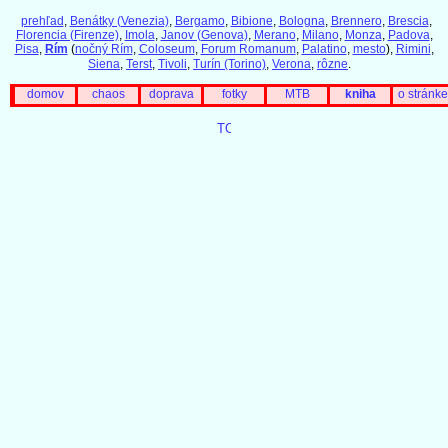
prehľad
,
Benátky (Venezia)
,
Bergamo
,
Bibione
,
Bologna
,
Brennero
,
Brescia
,
Florencia (Firenze)
,
Imola
,
Janov (Genova)
,
Merano
,
Milano
,
Monza
,
Padova
,
Pisa
,
Rím
(
nočný Rím
,
Coloseum
,
Forum Romanum
,
Palatino
,
mesto
),
Rimini
,
Siena
,
Terst
,
Tivoli
,
Turín (Torino)
,
Verona
,
rôzne
.
domov
chaos
doprava
fotky
MTB
kniha
o stránke