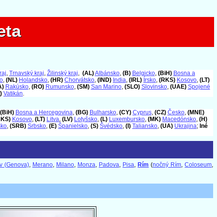
eta
eta
raj
,
Trnavský kraj
,
Žilinský kraj
,
(AL)
Albánsko
,
(B)
Belgicko
,
(BiH)
Bosna a
o
,
(NL)
Holandsko
,
(HR)
Chorvátsko
,
(IND)
India
,
(IRL)
Írsko
,
(RKS)
Kosovo
,
(LT)
A)
Rakúsko
,
(RO)
Rumunsko
,
(SM)
San Marino
,
(SLO)
Slovinsko
,
(UAE)
Spojené
)
Vatikán
.
(BiH)
Bosna a Hercegovina
,
(BG)
Bulharsko
,
(CY)
Cyprus
,
(CZ)
Česko
,
(MNE)
RKS)
Kosovo
,
(LT)
Litva
,
(LV)
Lotyšsko
,
(L)
Luxembursko
,
(MK)
Macedónsko
,
(H)
sko
,
(SRB)
Srbsko
,
(E)
Španielsko
,
(S)
Švédsko
,
(I)
Taliansko
,
(UA)
Ukrajina
;
Iné
v (Genova)
,
Merano
,
Milano
,
Monza
,
Padova
,
Pisa
,
Rím
(
nočný Rím
,
Coloseum
,