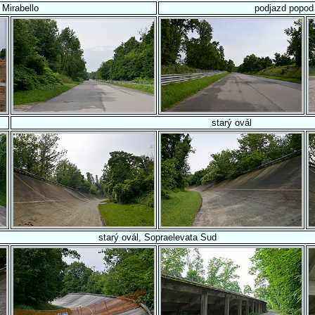
a Mirabello
podjazd popod 
starý ovál
starý ovál, Sopraelevata Sud