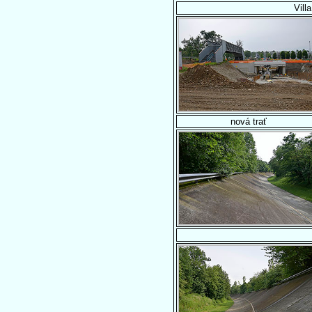
Vill
nová trať