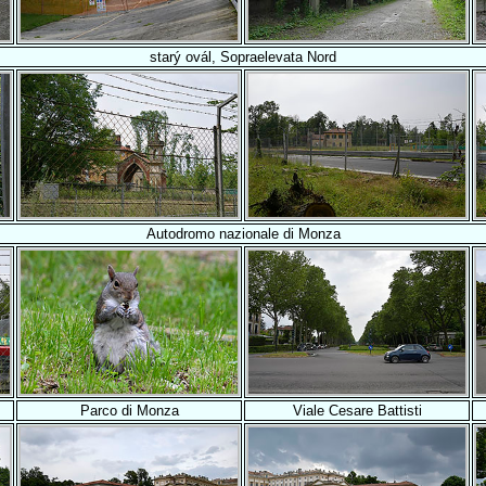
starý ovál, Sopraelevata Nord
Autodromo nazionale di Monza
Parco di Monza
Viale Cesare Battisti