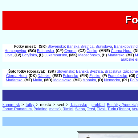
Fo
Fo
Fotky miest:
(SK)
Slovensko
:
Banská Bystrica
,
Bratislava
,
Banskobystrick
Hercegovina
,
(BG)
Bulharsko
,
(CY)
Cyprus
,
(CZ)
Česko
,
(MNE)
Čierna Hora
,
(D
Litva
,
(LV)
Lotyšsko
,
(L)
Luxembursko
,
(MK)
Macedónsko
,
(H)
Maďarsko
,
(MT)
M
arabské e
Šoto fotky (doprava):
(SK)
Slovensko
:
Banská Bystrica
,
Bratislava
,
západné
Čierna Hora
,
(DK)
Dánsko
,
(EST)
Estónsko
,
(FIN)
Fínsko
,
(F)
Francúzsko
,
(GI)
G
Maďarsko
,
(MT)
Malta
,
(MD)
Moldavsko
,
(MC)
Monako
,
(D)
Nemecko
,
(PL)
Poľs
kamim.sk
>
fotky
> mestá > svet >
Taliansko
:
prehľad
,
Benátky (Venezia)
Forum Romanum
,
Palatino
,
mesto
),
Rimini
,
Siena
,
Terst
,
Tivoli
,
Turín (Torino)
,
Ver