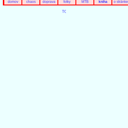
domov
chaos
doprava
fotky
MTB
kniha
o stránke