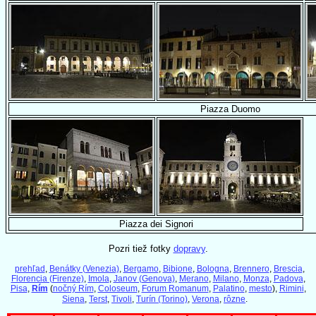
Piazza Duomo
Piazza dei Signori
Pozri tiež fotky
dopravy
.
prehľad
,
Benátky (Venezia)
,
Bergamo
,
Bibione
,
Bologna
,
Brennero
,
Brescia
,
Florencia (Firenze)
,
Imola
,
Janov (Genova)
,
Merano
,
Milano
,
Monza
,
Padova
,
Pisa
,
Rím
(
nočný Rím
,
Coloseum
,
Forum Romanum
,
Palatino
,
mesto
),
Rimini
,
Siena
,
Terst
,
Tivoli
,
Turín (Torino)
,
Verona
,
rôzne
.