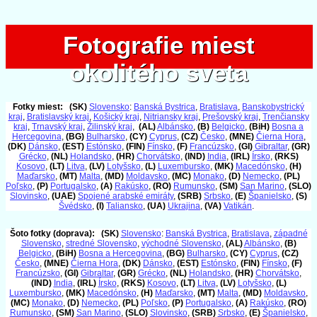
Fotografie miest
Fotografie miest
okolitého sveta
okolitého sveta
Fotky miest:
(SK)
Slovensko
:
Banská Bystrica
,
Bratislava
,
Banskobystrický
kraj
,
Bratislavský kraj
,
Košický kraj
,
Nitriansky kraj
,
Prešovský kraj
,
Trenčiansky
kraj
,
Trnavský kraj
,
Žilinský kraj
,
(AL)
Albánsko
,
(B)
Belgicko
,
(BiH)
Bosna a
Hercegovina
,
(BG)
Bulharsko
,
(CY)
Cyprus
,
(CZ)
Česko
,
(MNE)
Čierna Hora
,
(DK)
Dánsko
,
(EST)
Estónsko
,
(FIN)
Fínsko
,
(F)
Francúzsko
,
(GI)
Gibraltar
,
(GR)
Grécko
,
(NL)
Holandsko
,
(HR)
Chorvátsko
,
(IND)
India
,
(IRL)
Írsko
,
(RKS)
Kosovo
,
(LT)
Litva
,
(LV)
Lotyšsko
,
(L)
Luxembursko
,
(MK)
Macedónsko
,
(H)
Maďarsko
,
(MT)
Malta
,
(MD)
Moldavsko
,
(MC)
Monako
,
(D)
Nemecko
,
(PL)
Poľsko
,
(P)
Portugalsko
,
(A)
Rakúsko
,
(RO)
Rumunsko
,
(SM)
San Marino
,
(SLO)
Slovinsko
,
(UAE)
Spojené arabské emiráty
,
(SRB)
Srbsko
,
(E)
Španielsko
,
(S)
Švédsko
,
(I)
Taliansko
,
(UA)
Ukrajina
,
(VA)
Vatikán
.
Šoto fotky (doprava):
(SK)
Slovensko
:
Banská Bystrica
,
Bratislava
,
západné
Slovensko
,
stredné Slovensko
,
východné Slovensko
,
(AL)
Albánsko
,
(B)
Belgicko
,
(BiH)
Bosna a Hercegovina
,
(BG)
Bulharsko
,
(CY)
Cyprus
,
(CZ)
Česko
,
(MNE)
Čierna Hora
,
(DK)
Dánsko
,
(EST)
Estónsko
,
(FIN)
Fínsko
,
(F)
Francúzsko
,
(GI)
Gibraltar
,
(GR)
Grécko
,
(NL)
Holandsko
,
(HR)
Chorvátsko
,
(IND)
India
,
(IRL)
Írsko
,
(RKS)
Kosovo
,
(LT)
Litva
,
(LV)
Lotyšsko
,
(L)
Luxembursko
,
(MK)
Macedónsko
,
(H)
Maďarsko
,
(MT)
Malta
,
(MD)
Moldavsko
,
(MC)
Monako
,
(D)
Nemecko
,
(PL)
Poľsko
,
(P)
Portugalsko
,
(A)
Rakúsko
,
(RO)
Rumunsko
,
(SM)
San Marino
,
(SLO)
Slovinsko
,
(SRB)
Srbsko
,
(E)
Španielsko
,