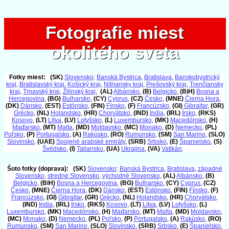
Fotografie miest
Fotografie miest
okolitého sveta
okolitého sveta
Fotky miest:
(SK)
Slovensko
:
Banská Bystrica
,
Bratislava
,
Banskobystrický
kraj
,
Bratislavský kraj
,
Košický kraj
,
Nitriansky kraj
,
Prešovský kraj
,
Trenčiansky
kraj
,
Trnavský kraj
,
Žilinský kraj
,
(AL)
Albánsko
,
(B)
Belgicko
,
(BiH)
Bosna a
Hercegovina
,
(BG)
Bulharsko
,
(CY)
Cyprus
,
(CZ)
Česko
,
(MNE)
Čierna Hora
,
(DK)
Dánsko
,
(EST)
Estónsko
,
(FIN)
Fínsko
,
(F)
Francúzsko
,
(GI)
Gibraltar
,
(GR)
Grécko
,
(NL)
Holandsko
,
(HR)
Chorvátsko
,
(IND)
India
,
(IRL)
Írsko
,
(RKS)
Kosovo
,
(LT)
Litva
,
(LV)
Lotyšsko
,
(L)
Luxembursko
,
(MK)
Macedónsko
,
(H)
Maďarsko
,
(MT)
Malta
,
(MD)
Moldavsko
,
(MC)
Monako
,
(D)
Nemecko
,
(PL)
Poľsko
,
(P)
Portugalsko
,
(A)
Rakúsko
,
(RO)
Rumunsko
,
(SM)
San Marino
,
(SLO)
Slovinsko
,
(UAE)
Spojené arabské emiráty
,
(SRB)
Srbsko
,
(E)
Španielsko
,
(S)
Švédsko
,
(I)
Taliansko
,
(UA)
Ukrajina
,
(VA)
Vatikán
.
Šoto fotky (doprava):
(SK)
Slovensko
:
Banská Bystrica
,
Bratislava
,
západné
Slovensko
,
stredné Slovensko
,
východné Slovensko
,
(AL)
Albánsko
,
(B)
Belgicko
,
(BiH)
Bosna a Hercegovina
,
(BG)
Bulharsko
,
(CY)
Cyprus
,
(CZ)
Česko
,
(MNE)
Čierna Hora
,
(DK)
Dánsko
,
(EST)
Estónsko
,
(FIN)
Fínsko
,
(F)
Francúzsko
,
(GI)
Gibraltar
,
(GR)
Grécko
,
(NL)
Holandsko
,
(HR)
Chorvátsko
,
(IND)
India
,
(IRL)
Írsko
,
(RKS)
Kosovo
,
(LT)
Litva
,
(LV)
Lotyšsko
,
(L)
Luxembursko
,
(MK)
Macedónsko
,
(H)
Maďarsko
,
(MT)
Malta
,
(MD)
Moldavsko
,
(MC)
Monako
,
(D)
Nemecko
,
(PL)
Poľsko
,
(P)
Portugalsko
,
(A)
Rakúsko
,
(RO)
Rumunsko
,
(SM)
San Marino
,
(SLO)
Slovinsko
,
(SRB)
Srbsko
,
(E)
Španielsko
,