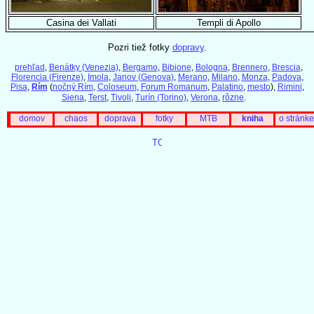
Casina dei Vallati
Templi di Apollo
Pozri tiež fotky
dopravy
.
prehľad
,
Benátky (Venezia)
,
Bergamo
,
Bibione
,
Bologna
,
Brennero
,
Brescia
,
Florencia (Firenze)
,
Imola
,
Janov (Genova)
,
Merano
,
Milano
,
Monza
,
Padova
,
Pisa
,
Rím
(
nočný Rím
,
Coloseum
,
Forum Romanum
,
Palatino
,
mesto
),
Rimini
,
Siena
,
Terst
,
Tivoli
,
Turín (Torino)
,
Verona
,
rôzne
.
domov
chaos
doprava
fotky
MTB
kniha
o stránke