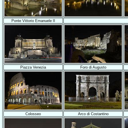
Ponte Vittorio Emanuele II
Piazza Venezia
Foro di Augusto
Colosseo
Arco di Costantino