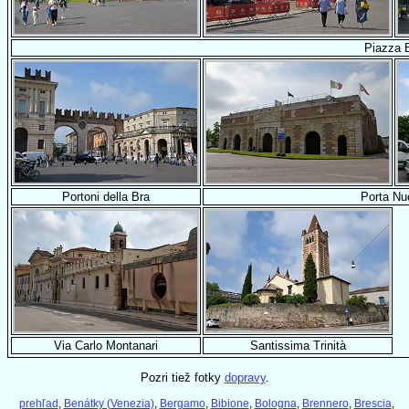
Piazza 
Portoni della Bra
Porta Nu
Via Carlo Montanari
Santissima Trinità
Pozri tiež fotky
dopravy
.
prehľad
,
Benátky (Venezia)
,
Bergamo
,
Bibione
,
Bologna
,
Brennero
,
Brescia
,