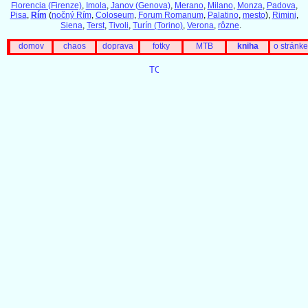
Florencia (Firenze)
,
Imola
,
Janov (Genova)
,
Merano
,
Milano
,
Monza
,
Padova
,
Pisa
,
Rím
(
nočný Rím
,
Coloseum
,
Forum Romanum
,
Palatino
,
mesto
),
Rimini
,
Siena
,
Terst
,
Tivoli
,
Turín (Torino)
,
Verona
,
rôzne
.
domov
chaos
doprava
fotky
MTB
kniha
o stránke