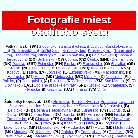
Fotografie miest
Fotografie miest
okolitého sveta
okolitého sveta
Fotky miest:
(SK)
Slovensko
:
Banská Bystrica
,
Bratislava
,
Banskobystrický
kraj
,
Bratislavský kraj
,
Košický kraj
,
Nitriansky kraj
,
Prešovský kraj
,
Trenčiansky
kraj
,
Trnavský kraj
,
Žilinský kraj
,
(AL)
Albánsko
,
(B)
Belgicko
,
(BiH)
Bosna a
Hercegovina
,
(BG)
Bulharsko
,
(CY)
Cyprus
,
(CZ)
Česko
,
(MNE)
Čierna Hora
,
(DK)
Dánsko
,
(EST)
Estónsko
,
(FIN)
Fínsko
,
(F)
Francúzsko
,
(GI)
Gibraltar
,
(GR)
Grécko
,
(NL)
Holandsko
,
(HR)
Chorvátsko
,
(IND)
India
,
(IRL)
Írsko
,
(RKS)
Kosovo
,
(LT)
Litva
,
(LV)
Lotyšsko
,
(L)
Luxembursko
,
(MK)
Macedónsko
,
(H)
Maďarsko
,
(MT)
Malta
,
(MD)
Moldavsko
,
(MC)
Monako
,
(D)
Nemecko
,
(PL)
Poľsko
,
(P)
Portugalsko
,
(A)
Rakúsko
,
(RO)
Rumunsko
,
(SM)
San Marino
,
(SLO)
Slovinsko
,
(UAE)
Spojené arabské emiráty
,
(SRB)
Srbsko
,
(E)
Španielsko
,
(S)
Švédsko
,
(I)
Taliansko
,
(UA)
Ukrajina
,
(VA)
Vatikán
.
Šoto fotky (doprava):
(SK)
Slovensko
:
Banská Bystrica
,
Bratislava
,
západné
Slovensko
,
stredné Slovensko
,
východné Slovensko
,
(AL)
Albánsko
,
(B)
Belgicko
,
(BiH)
Bosna a Hercegovina
,
(BG)
Bulharsko
,
(CY)
Cyprus
,
(CZ)
Česko
,
(MNE)
Čierna Hora
,
(DK)
Dánsko
,
(EST)
Estónsko
,
(FIN)
Fínsko
,
(F)
Francúzsko
,
(GI)
Gibraltar
,
(GR)
Grécko
,
(NL)
Holandsko
,
(HR)
Chorvátsko
,
(IND)
India
,
(IRL)
Írsko
,
(RKS)
Kosovo
,
(LT)
Litva
,
(LV)
Lotyšsko
,
(L)
Luxembursko
,
(MK)
Macedónsko
,
(H)
Maďarsko
,
(MT)
Malta
,
(MD)
Moldavsko
,
(MC)
Monako
,
(D)
Nemecko
,
(PL)
Poľsko
,
(P)
Portugalsko
,
(A)
Rakúsko
,
(RO)
Rumunsko
,
(SM)
San Marino
,
(SLO)
Slovinsko
,
(SRB)
Srbsko
,
(E)
Španielsko
,