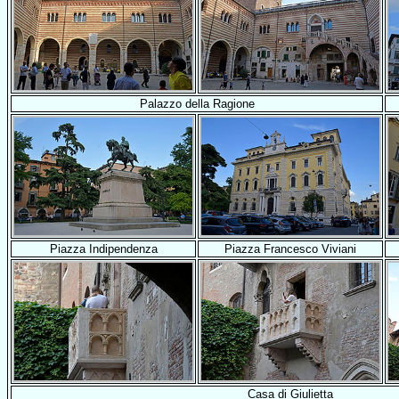
Palazzo della Ragione
Piazza Indipendenza
Piazza Francesco Viviani
Casa di Giulietta