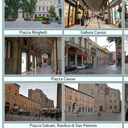
Piazza Minghetti
Galleria Cavour
Piazza Cavour
Piazza Galvani, Basilica di San Petronio