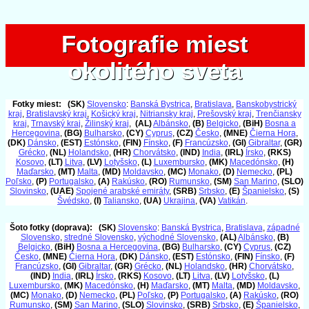
Fotografie miest
Fotografie miest
okolitého sveta
okolitého sveta
Fotky miest:
(SK)
Slovensko
:
Banská Bystrica
,
Bratislava
,
Banskobystrický
kraj
,
Bratislavský kraj
,
Košický kraj
,
Nitriansky kraj
,
Prešovský kraj
,
Trenčiansky
kraj
,
Trnavský kraj
,
Žilinský kraj
,
(AL)
Albánsko
,
(B)
Belgicko
,
(BiH)
Bosna a
Hercegovina
,
(BG)
Bulharsko
,
(CY)
Cyprus
,
(CZ)
Česko
,
(MNE)
Čierna Hora
,
(DK)
Dánsko
,
(EST)
Estónsko
,
(FIN)
Fínsko
,
(F)
Francúzsko
,
(GI)
Gibraltar
,
(GR)
Grécko
,
(NL)
Holandsko
,
(HR)
Chorvátsko
,
(IND)
India
,
(IRL)
Írsko
,
(RKS)
Kosovo
,
(LT)
Litva
,
(LV)
Lotyšsko
,
(L)
Luxembursko
,
(MK)
Macedónsko
,
(H)
Maďarsko
,
(MT)
Malta
,
(MD)
Moldavsko
,
(MC)
Monako
,
(D)
Nemecko
,
(PL)
Poľsko
,
(P)
Portugalsko
,
(A)
Rakúsko
,
(RO)
Rumunsko
,
(SM)
San Marino
,
(SLO)
Slovinsko
,
(UAE)
Spojené arabské emiráty
,
(SRB)
Srbsko
,
(E)
Španielsko
,
(S)
Švédsko
,
(I)
Taliansko
,
(UA)
Ukrajina
,
(VA)
Vatikán
.
Šoto fotky (doprava):
(SK)
Slovensko
:
Banská Bystrica
,
Bratislava
,
západné
Slovensko
,
stredné Slovensko
,
východné Slovensko
,
(AL)
Albánsko
,
(B)
Belgicko
,
(BiH)
Bosna a Hercegovina
,
(BG)
Bulharsko
,
(CY)
Cyprus
,
(CZ)
Česko
,
(MNE)
Čierna Hora
,
(DK)
Dánsko
,
(EST)
Estónsko
,
(FIN)
Fínsko
,
(F)
Francúzsko
,
(GI)
Gibraltar
,
(GR)
Grécko
,
(NL)
Holandsko
,
(HR)
Chorvátsko
,
(IND)
India
,
(IRL)
Írsko
,
(RKS)
Kosovo
,
(LT)
Litva
,
(LV)
Lotyšsko
,
(L)
Luxembursko
,
(MK)
Macedónsko
,
(H)
Maďarsko
,
(MT)
Malta
,
(MD)
Moldavsko
,
(MC)
Monako
,
(D)
Nemecko
,
(PL)
Poľsko
,
(P)
Portugalsko
,
(A)
Rakúsko
,
(RO)
Rumunsko
,
(SM)
San Marino
,
(SLO)
Slovinsko
,
(SRB)
Srbsko
,
(E)
Španielsko
,