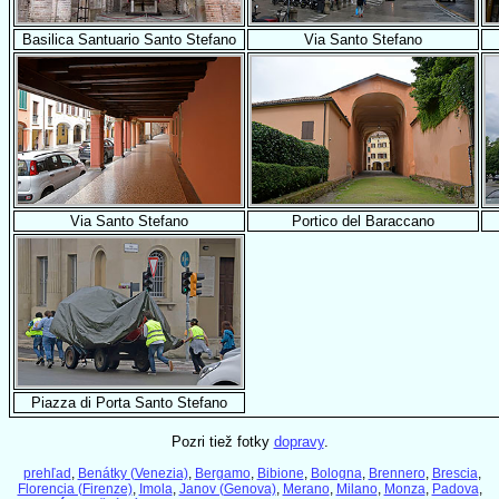
Basilica Santuario Santo Stefano
Via Santo Stefano
Via Santo Stefano
Portico del Baraccano
Piazza di Porta Santo Stefano
Pozri tiež fotky
dopravy
.
prehľad
,
Benátky (Venezia)
,
Bergamo
,
Bibione
,
Bologna
,
Brennero
,
Brescia
,
Florencia (Firenze)
,
Imola
,
Janov (Genova)
,
Merano
,
Milano
,
Monza
,
Padova
,