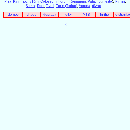
Pisa
,
Rím
(
nočný Rím
,
Coloseum
,
Forum Romanum
,
Palatino
,
mesto
),
Rimini
,
Siena
,
Terst
,
Tivoli
,
Turín (Torino)
,
Verona
,
rôzne
.
domov
chaos
doprava
fotky
MTB
kniha
o stránke