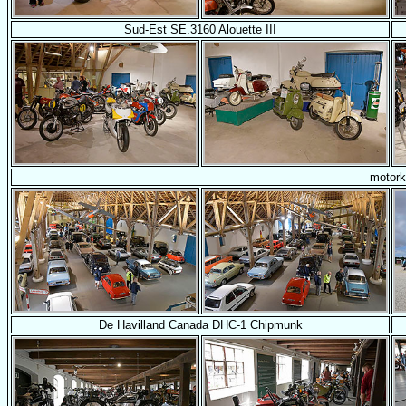
Sud-Est SE.3160 Alouette III
motork
De Havilland Canada DHC-1 Chipmunk