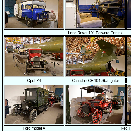
Land Rover 101 Forward Control
Opel P4
Canadair CF-104 Starfighter
Ford model A
Reo 