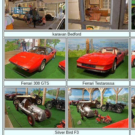
karavan Bedford
Ferrari 308 GTS
Ferrari Testarossa
Silver Bird F3