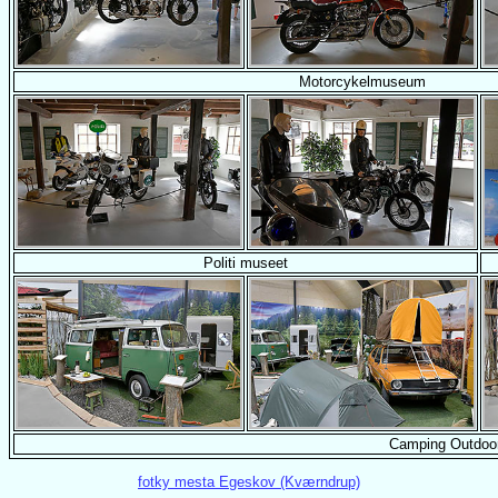
Motorcykelmuseum
Politi museet
Camping Outdo
fotky mesta Egeskov (Kværndrup)