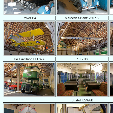
Rover P4
Mercedes-Benz 230 SV
De Havilland DH 82A
S.G.38
Bristol KSW6B