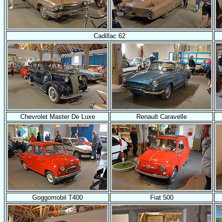
Cadillac 62
Chevrolet Master De Luxe
Renault Caravelle
Goggomobil T400
Fiat 500