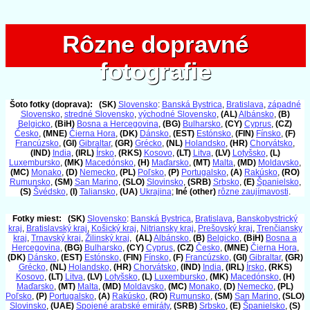
Rôzne dopravné
Rôzne dopravné
fotografie
fotografie
Šoto fotky (doprava):
(SK)
Slovensko
:
Banská Bystrica
,
Bratislava
,
západné
Slovensko
,
stredné Slovensko
,
východné Slovensko
,
(AL)
Albánsko
,
(B)
Belgicko
,
(BiH)
Bosna a Hercegovina
,
(BG)
Bulharsko
,
(CY)
Cyprus
,
(CZ)
Česko
,
(MNE)
Čierna Hora
,
(DK)
Dánsko
,
(EST)
Estónsko
,
(FIN)
Fínsko
,
(F)
Francúzsko
,
(GI)
Gibraltar
,
(GR)
Grécko
,
(NL)
Holandsko
,
(HR)
Chorvátsko
,
(IND)
India
,
(IRL)
Írsko
,
(RKS)
Kosovo
,
(LT)
Litva
,
(LV)
Lotyšsko
,
(L)
Luxembursko
,
(MK)
Macedónsko
,
(H)
Maďarsko
,
(MT)
Malta
,
(MD)
Moldavsko
,
(MC)
Monako
,
(D)
Nemecko
,
(PL)
Poľsko
,
(P)
Portugalsko
,
(A)
Rakúsko
,
(RO)
Rumunsko
,
(SM)
San Marino
,
(SLO)
Slovinsko
,
(SRB)
Srbsko
,
(E)
Španielsko
,
(S)
Švédsko
,
(I)
Taliansko
,
(UA)
Ukrajina
;
Iné (other)
rôzne zaujímavosti
.
Fotky miest:
(SK)
Slovensko
:
Banská Bystrica
,
Bratislava
,
Banskobystrický
kraj
,
Bratislavský kraj
,
Košický kraj
,
Nitriansky kraj
,
Prešovský kraj
,
Trenčiansky
kraj
,
Trnavský kraj
,
Žilinský kraj
,
(AL)
Albánsko
,
(B)
Belgicko
,
(BiH)
Bosna a
Hercegovina
,
(BG)
Bulharsko
,
(CY)
Cyprus
,
(CZ)
Česko
,
(MNE)
Čierna Hora
,
(DK)
Dánsko
,
(EST)
Estónsko
,
(FIN)
Fínsko
,
(F)
Francúzsko
,
(GI)
Gibraltar
,
(GR)
Grécko
,
(NL)
Holandsko
,
(HR)
Chorvátsko
,
(IND)
India
,
(IRL)
Írsko
,
(RKS)
Kosovo
,
(LT)
Litva
,
(LV)
Lotyšsko
,
(L)
Luxembursko
,
(MK)
Macedónsko
,
(H)
Maďarsko
,
(MT)
Malta
,
(MD)
Moldavsko
,
(MC)
Monako
,
(D)
Nemecko
,
(PL)
Poľsko
,
(P)
Portugalsko
,
(A)
Rakúsko
,
(RO)
Rumunsko
,
(SM)
San Marino
,
(SLO)
Slovinsko
,
(UAE)
Spojené arabské emiráty
,
(SRB)
Srbsko
,
(E)
Španielsko
,
(S)