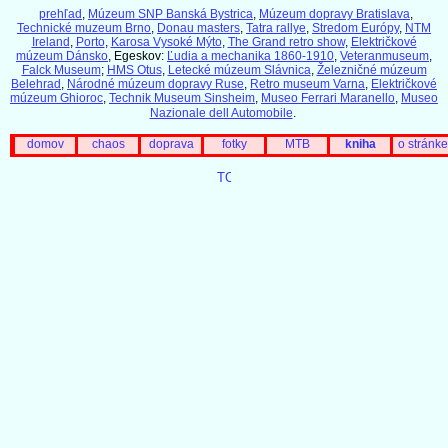
prehľad
,
Múzeum SNP Banská Bystrica
,
Múzeum dopravy Bratislava
,
Technické muzeum Brno
,
Donau masters
,
Tatra rallye
,
Stredom Európy
,
NTM
Ireland
,
Porto
,
Karosa Vysoké Mýto
,
The Grand retro show
,
Električkové
múzeum Dánsko
, Egeskov:
Ľudia a mechanika 1860-1910
,
Veteranmuseum
,
Falck Museum
;
HMS Otus
,
Letecké múzeum Slávnica
,
Železničné múzeum
Belehrad
,
Národné múzeum dopravy Ruse
,
Retro museum Varna
,
Električkové
múzeum Ghioroc
,
Technik Museum Sinsheim
,
Museo Ferrari Maranello
,
Museo
Nazionale dell Automobile
.
domov
chaos
doprava
fotky
MTB
kniha
o stránke