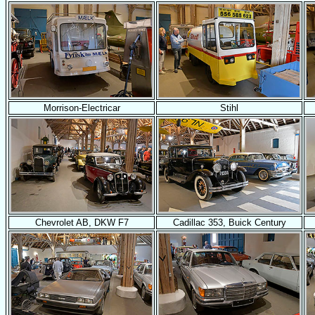
Morrison-Electricar
Stihl
Chevrolet AB, DKW F7
Cadillac 353, Buick Century