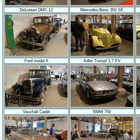
DeLorean DMC-12
Mercedes-Benz 350 SE
Ford model A
Adler Trumpf 1,7 EV
Vauxhall Cadet
BMW 750