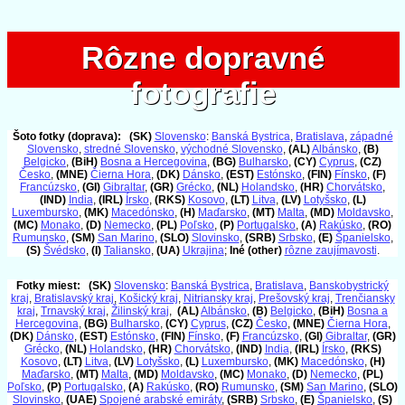
Rôzne dopravné
Rôzne dopravné
fotografie
fotografie
Šoto fotky (doprava):
(SK)
Slovensko
:
Banská Bystrica
,
Bratislava
,
západné
Slovensko
,
stredné Slovensko
,
východné Slovensko
,
(AL)
Albánsko
,
(B)
Belgicko
,
(BiH)
Bosna a Hercegovina
,
(BG)
Bulharsko
,
(CY)
Cyprus
,
(CZ)
Česko
,
(MNE)
Čierna Hora
,
(DK)
Dánsko
,
(EST)
Estónsko
,
(FIN)
Fínsko
,
(F)
Francúzsko
,
(GI)
Gibraltar
,
(GR)
Grécko
,
(NL)
Holandsko
,
(HR)
Chorvátsko
,
(IND)
India
,
(IRL)
Írsko
,
(RKS)
Kosovo
,
(LT)
Litva
,
(LV)
Lotyšsko
,
(L)
Luxembursko
,
(MK)
Macedónsko
,
(H)
Maďarsko
,
(MT)
Malta
,
(MD)
Moldavsko
,
(MC)
Monako
,
(D)
Nemecko
,
(PL)
Poľsko
,
(P)
Portugalsko
,
(A)
Rakúsko
,
(RO)
Rumunsko
,
(SM)
San Marino
,
(SLO)
Slovinsko
,
(SRB)
Srbsko
,
(E)
Španielsko
,
(S)
Švédsko
,
(I)
Taliansko
,
(UA)
Ukrajina
;
Iné (other)
rôzne zaujímavosti
.
Fotky miest:
(SK)
Slovensko
:
Banská Bystrica
,
Bratislava
,
Banskobystrický
kraj
,
Bratislavský kraj
,
Košický kraj
,
Nitriansky kraj
,
Prešovský kraj
,
Trenčiansky
kraj
,
Trnavský kraj
,
Žilinský kraj
,
(AL)
Albánsko
,
(B)
Belgicko
,
(BiH)
Bosna a
Hercegovina
,
(BG)
Bulharsko
,
(CY)
Cyprus
,
(CZ)
Česko
,
(MNE)
Čierna Hora
,
(DK)
Dánsko
,
(EST)
Estónsko
,
(FIN)
Fínsko
,
(F)
Francúzsko
,
(GI)
Gibraltar
,
(GR)
Grécko
,
(NL)
Holandsko
,
(HR)
Chorvátsko
,
(IND)
India
,
(IRL)
Írsko
,
(RKS)
Kosovo
,
(LT)
Litva
,
(LV)
Lotyšsko
,
(L)
Luxembursko
,
(MK)
Macedónsko
,
(H)
Maďarsko
,
(MT)
Malta
,
(MD)
Moldavsko
,
(MC)
Monako
,
(D)
Nemecko
,
(PL)
Poľsko
,
(P)
Portugalsko
,
(A)
Rakúsko
,
(RO)
Rumunsko
,
(SM)
San Marino
,
(SLO)
Slovinsko
,
(UAE)
Spojené arabské emiráty
,
(SRB)
Srbsko
,
(E)
Španielsko
,
(S)