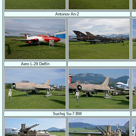
Antonov An-2
Aero L-29 Delfín
Suchoj Su-7 BM