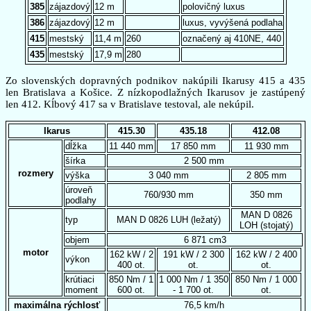
385
zájazdový
12 m
polovičný luxus
386
zájazdový
12 m
luxus, vyvýšená podlaha
415
mestský
11,4 m
260
označený aj 410NE, 440
435
mestský
17,9 m
280
Zo slovenských dopravných podnikov nakúpili Ikarusy 415 a 435
len Bratislava a Košice. Z nízkopodlažných Ikarusov je zastúpený
len 412. Kĺbový 417 sa v Bratislave testoval, ale nekúpil.
Ikarus
415.30
435.18
412.08
dĺžka
11 440 mm
17 850 mm
11 930 mm
šírka
2 500 mm
rozmery
výška
3 040 mm
2 805 mm
úroveň
760/930 mm
350 mm
podlahy
MAN D 0826
typ
MAN D 0826 LUH (ležatý)
LOH (stojatý)
objem
6 871 cm3
motor
162 kW / 2
191 kW / 2 300
162 kW / 2 400
výkon
400 ot.
ot.
ot.
krútiaci
850 Nm / 1
1 000 Nm / 1 350
850 Nm / 1 000
moment
600 ot.
- 1 700 ot.
ot.
maximálna rýchlosť
76,5 km/h