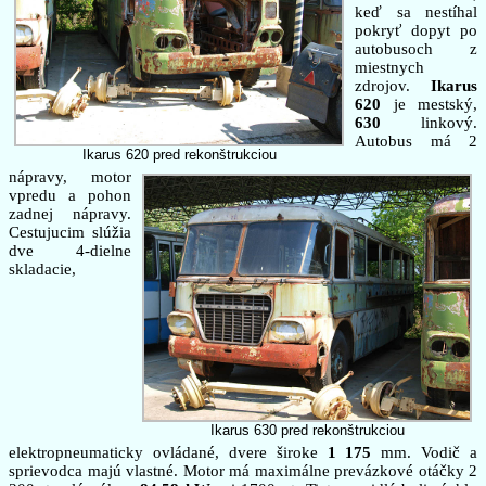
keď sa nestíhal
pokryť dopyt po
autobusoch z
miestnych
zdrojov.
Ikarus
620
je mestský,
630
linkový.
Autobus má 2
Ikarus 620 pred rekonštrukciou
nápravy, motor
vpredu a pohon
zadnej nápravy.
Cestujucim slúžia
dve 4-dielne
skladacie,
Ikarus 630 pred rekonštrukciou
elektropneumaticky ovládané, dvere široke
1 175
mm. Vodič a
sprievodca majú vlastné. Motor má maximálne prevázkové otáčky 2