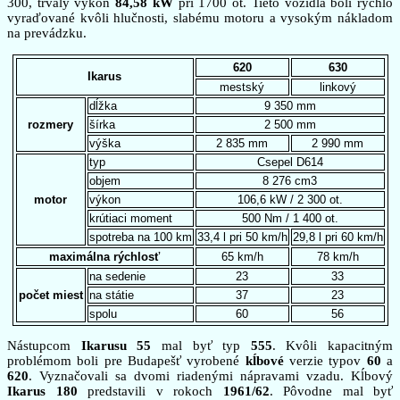
300, trvalý výkon
84,58 kW
pri 1700 ot. Tieto vozidlá boli rýchlo
vyraďované kvôli hlučnosti, slabému motoru a vysokým nákladom
na prevádzku.
620
630
Ikarus
mestský
linkový
dĺžka
9 350 mm
rozmery
šírka
2 500 mm
výška
2 835 mm
2 990 mm
typ
Csepel D614
objem
8 276 cm3
motor
výkon
106,6 kW / 2 300 ot.
krútiaci moment
500 Nm / 1 400 ot.
spotreba na 100 km
33,4 l pri 50 km/h
29,8 l pri 60 km/h
maximálna rýchlosť
65 km/h
78 km/h
na sedenie
23
33
počet miest
na státie
37
23
spolu
60
56
Nástupcom
Ikarusu 55
mal byť typ
555
. Kvôli kapacitným
problémom boli pre Budapešť vyrobené
kĺbové
verzie typov
60
a
620
. Vyznačovali sa dvomi riadenými nápravami vzadu. Kĺbový
Ikarus 180
predstavili v rokoch
1961/62
. Pôvodne mal byť