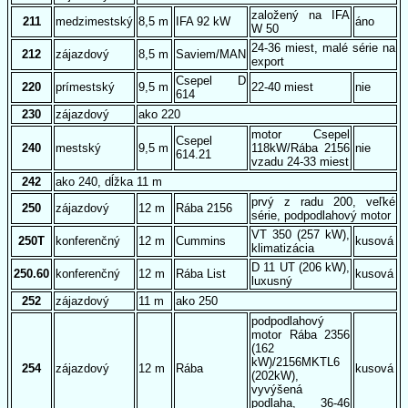
založený na IFA
211
medzimestský
8,5 m
IFA 92 kW
áno
W 50
24-36 miest, malé série na
212
zájazdový
8,5 m
Saviem/MAN
export
Csepel D
220
prímestský
9,5 m
22-40 miest
nie
614
230
zájazdový
ako 220
motor Csepel
Csepel
240
mestský
9,5 m
118kW/Rába 2156
nie
614.21
vzadu 24-33 miest
242
ako 240, dĺžka 11 m
prvý z radu 200, veľké
250
zájazdový
12 m
Rába 2156
série, podpodlahový motor
VT 350 (257 kW),
250T
konferenčný
12 m
Cummins
kusová
klimatizácia
D 11 UT (206 kW),
250.60
konferenčný
12 m
Rába List
kusová
luxusný
252
zájazdový
11 m
ako 250
podpodlahový
motor Rába 2356
(162
kW)/2156MKTL6
254
zájazdový
12 m
Rába
kusová
(202kW),
vyvýšená
podlaha, 36-46