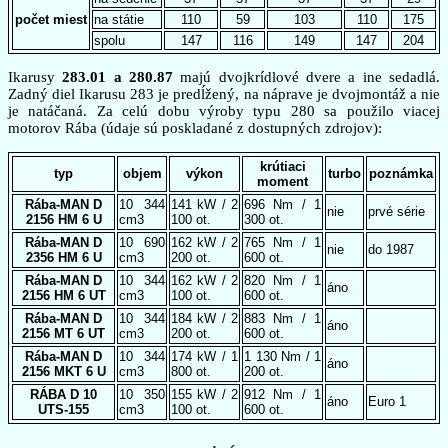
počet miest
na státie
110
59
103
110
175
spolu
147
116
149
147
204
Ikarusy
283.01 a 280.87
majú dvojkrídlové dvere a ine sedadlá.
Zadný diel Ikarusu 283 je predĺžený, na náprave je dvojmontáž a nie
je natáčaná. Za celú dobu výroby typu 280 sa použilo viacej
motorov Rába (údaje sú poskladané z dostupných zdrojov):
krútiaci
typ
objem
výkon
turbo
poznámka
moment
Rába-MAN D
10 344
141 kW / 2
696 Nm / 1
nie
prvé série
2156 HM 6 U
cm3
100 ot.
300 ot.
Rába-MAN D
10 690
162 kW / 2
765 Nm / 1
nie
do 1987
2356 HM 6 U
cm3
200 ot.
600 ot.
Rába-MAN D
10 344
162 kW / 2
820 Nm / 1
áno
2156 HM 6 UT
cm3
100 ot.
600 ot.
Rába-MAN D
10 344
184 kW / 2
883 Nm / 1
áno
2156 MT 6 UT
cm3
200 ot.
600 ot.
Rába-MAN D
10 344
174 kW / 1
1 130 Nm / 1
áno
2156 MKT 6 U
cm3
800 ot.
200 ot.
RÁBA D 10
10 350
155 kW / 2
912 Nm / 1
áno
Euro 1
UTS-155
cm3
100 ot.
600 ot.