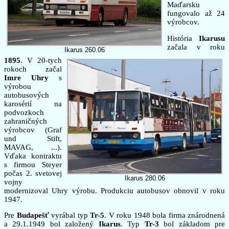
Maďarsku
fungovalo až 24
výrobcov.
História
Ikarusu
začala v roku
Ikarus 260.06
1895
. V 20-tych
rokoch začal
Imre Uhry
s
výrobou
autobusových
karosérií na
podvozkoch
zahraničných
výrobcov (Graf
und Stift,
MAVAG, ...).
Vďaka kontraktu
s firmou Steyer
počas 2. svetovej
Ikarus 280.06
vojny
modernizoval Uhry výrobu. Produkciu autobusov obnovil v roku
1947.
Pre
Budapešť
vyrábal typ
Tr-5
. V roku 1948 bola firma znárodnená
a 29.1.1949 bol založený
Ikarus
. Typ
Tr-3
bol základom pre