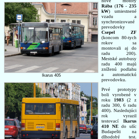
nové motory
Rába
(
176
-
235
kW
) umiestnené
vzadu a
synchronizované
prevodovky
Csepel ZF
(koncom 80-tych
rokov sa
montovali aj do
radu 200).
Mestské autobusy
radu 400 majú
zníženú podlahu
a automatickú
Ikarus 405
prevodovku.
Prvé prototypy
boli vyrobené v
roku
1983
(2 z
radu 300, 6 radu
400). Nasledujúci
rok vyrazil
testovací
Ikarus
410 NE
do ulíc
Budapešti na
dlhodobý test.