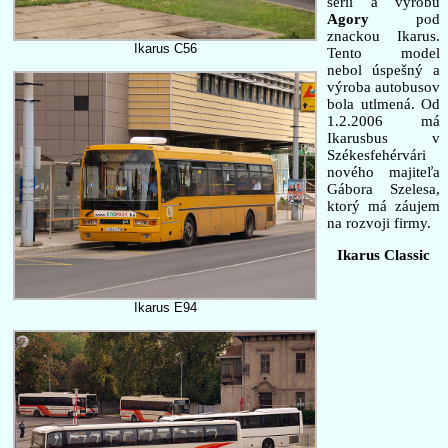
sérií a výrobu
Agory
pod
znackou Ikarus.
Ikarus C56
Tento model
nebol úspešný a
výroba autobusov
bola utlmená. Od
1.2.2006 má
Ikarusbus v
Székesfehérvári
nového majiteľa
Gábora Szelesa,
ktorý má záujem
na rozvoji firmy.
Ikarus Classic
Ikarus E94