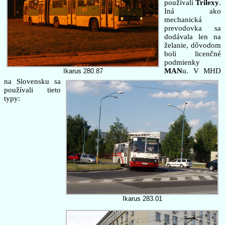
používali
Trilexy
.
Iná ako
mechanická
prevodovka sa
dodávala len na
želanie, dôvodom
boli licenčné
podmienky
MAN
u. V MHD
Ikarus 280.87
na Slovensku sa
používali tieto
typy:
Ikarus 283.01