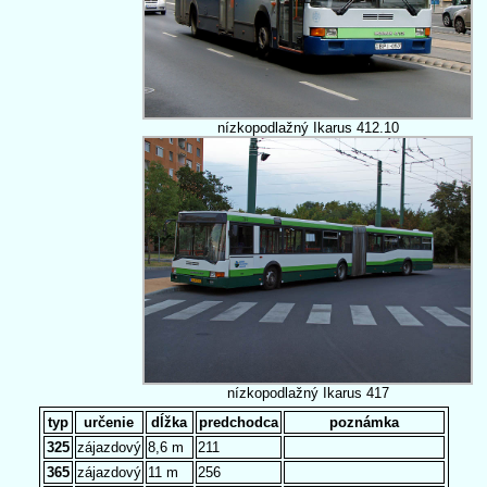
nízkopodlažný Ikarus 412.10
nízkopodlažný Ikarus 417
typ
určenie
dĺžka
predchodca
poznámka
325
zájazdový
8,6 m
211
365
zájazdový
11 m
256