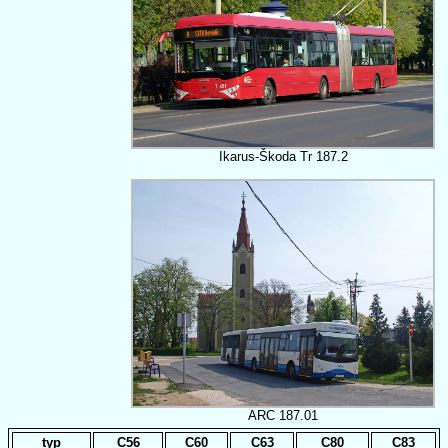
Ikarus-Škoda Tr 187.2
ARC 187.01
typ
C56
C60
C63
C80
C83