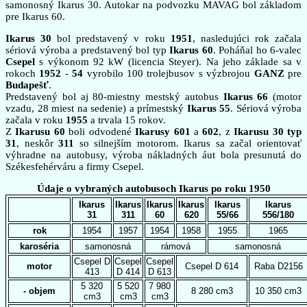
samonosný Ikarus 30. Autokar na podvozku MAVAG bol základom
pre Ikarus 60.
Ikarus 30
bol predstavený v roku
1951
, nasledujúci rok začala
sériová výroba a predstavený bol typ
Ikarus 60
. Poháňal ho 6-valec
Csepel
s výkonom 92 kW (licencia Steyer). Na jeho základe sa v
rokoch
1952
-
54
vyrobilo 100 trolejbusov s výzbrojou
GANZ
pre
Budapešť
.
Predstavený bol aj 80-miestny mestský autobus
Ikarus 66
(motor
vzadu, 28 miest na sedenie) a prímestský
Ikarus 55
. Sériová výroba
začala v roku
1955
a trvala 15 rokov.
Z
Ikarusu 60
boli odvodené
Ikarusy 601
a
602
, z
Ikarusu 30 typ
31
, neskôr
311
so silnejším motorom. Ikarus sa začal orientovať
výhradne na autobusy, výroba nákladných áut bola presunutá do
Székesfehérváru a firmy Csepel.
Údaje o vybraných autobusoch Ikarus po roku 1950
Ikarus
Ikarus
Ikarus
Ikarus
Ikarus
Ikarus
31
311
60
620
55/66
556/180
rok
1954
1957
1954
1958
1955
1965
karoséria
samonosná
rámová
samonosná
Csepel D
Csepel
Csepel
motor
Csepel D 614
Raba D2156
413
D 414
D 613
5 320
5 520
7 980
- objem
8 280 cm3
10 350 cm3
cm3
cm3
cm3