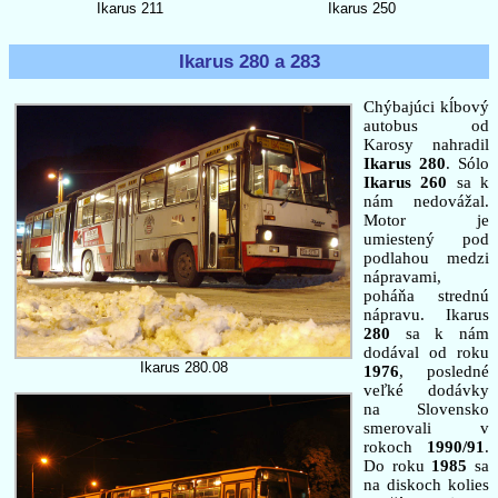
Ikarus 211
Ikarus 250
Ikarus 280 a 283
Chýbajúci kĺbový
autobus od
Karosy nahradil
Ikarus 280
. Sólo
Ikarus 260
sa k
nám nedovážal.
Motor je
umiestený pod
podlahou medzi
nápravami,
poháňa strednú
nápravu. Ikarus
280
sa k nám
dodával od roku
Ikarus 280.08
1976
, posledné
veľké dodávky
na Slovensko
smerovali v
rokoch
1990/91
.
Do roku
1985
sa
na diskoch kolies