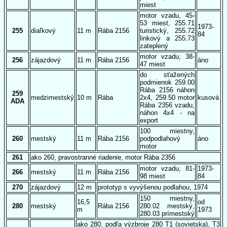
miest
motor vzadu, 45-
53 miest, 255.71
1973-
255
diaľkový
11 m
Rába 2156
turistický, 255.72
84
linkový a 255.73
zateplený
motor vzadu, 38-
256
zájazdový
11 m
Rába 2156
áno
47 miest
do sťažených
podmienok 259.00
Rába 2156 náhon
259
medzimestský
10 m
Rába
2x4, 259.50 motor
kusová
ADA
Rába 2356 vzadu,
náhon 4x4 - na
export
100 miestny,
260
mestský
11 m
Rába 2156
podpodlahový
áno
motor
261
ako 260, pravostranné riadenie, motor Rába 2356
motor vzadu, 81-
1973-
266
mestský
11 m
Rába 2156
98 miest
84
270
zájazdový
12 m
prototyp s vyvýšenou podlahou, 1974
150 miestny,
16,5
od
280
mestský
Rába 2156
280.02 mestský,
m
1973
280.03 prímestský
ako 280, podľa výzbroje 280 T1 (sovietska), T3