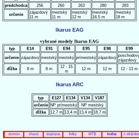
predchodca
256
260
263
280
283
zájazdový
mestský
mestský
mestský
mestský
určenie
11 m
11 m
12 m
16,5 m
18 m
Ikarus EAG
vybrané modely Ikarus EAG
typ
E14
E91
E94
E95
E98
E99
poschodov
určenie
zájazdový
mestský
mestský
prímestský
zájazdový
zájazdový
12 - 15
dĺžka
8 m
8 m
12 m
12 m
12 - 13 m
m
Ikarus ARC
typ
E127
E134
V134
V187
určenie
NP prímestský
NP mestský
dĺžka
12,7 m
13,4 m
13,4 m
18,7 m
domov
chaos
doprava
fotky
MTB
kniha
o stránke