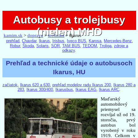
Autobusy a trolejbusy
Autobusy a trolejbusy
(nielen) MHD
(nielen) MHD
kamim.sk
>
doprava
>
technika
> Ikarus
prehľad
,
Chavdar
,
Ikarus
,
Irisbus
,
Iveco BUS
,
Karosa
,
Mercedes-Benz
,
Robur
,
Škoda
,
Solaris
,
SOR
,
TAM BUS
,
TEDOM
,
Troliga
,
zdroje a
odkazy
.
Prehľad a technické údaje o autobusoch
Ikarus, HU
začiatok
,
Ikarus 620 a 630
,
prehľad modelov radu Ikarus 200
,
Ikarus 280 a
283
,
Ikarus 300/400
,
Ikarusbus
,
Ikarus EAG
,
Ikarus ARC
.
Maďarský
automobilový
priemysel sa
rozvíjal už od 19.
storočia, prvý
autobus bol
vyrobený v roku
1919. Celkom v