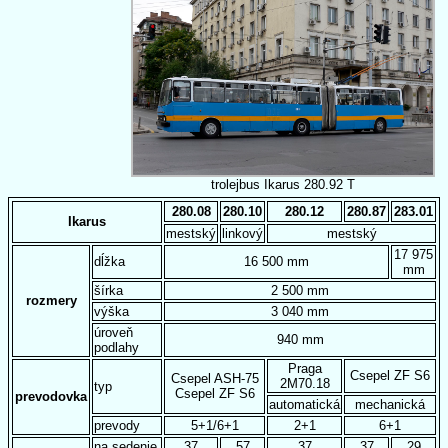
trolejbus Ikarus 280.92 T
280.08
280.10
280.12
280.87
283.01
Ikarus
mestský
linkový
mestský
17 975
dĺžka
16 500 mm
mm
šírka
2 500 mm
rozmery
výška
3 040 mm
úroveň
940 mm
podlahy
Praga
Csepel ZF S6
Csepel ASH-75
2M70.18
typ
Csepel ZF S6
prevodovka
automatická
mechanická
prevody
5+1/6+1
2+1
6+1
na sedenie
37
57
37
37
29