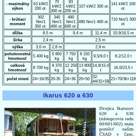
70
93
- maximálny
63 kW/2
141 kW/2 100
kW/2
kW/2
107 kW/2 300 ot.
výkon
200 ot.
ot.
300 ot.
200 ot.
302
340
490
- krútiaci
710 Nm/1 300
Nm/1
Nm/1
Nm/1
490 Nm/1 400 ot.
moment
ot.
350 ot.
400 ot.
600 ot.
dĺžka
8,5 m
9,4 m
11,4 m
10,9/16,5 m
šírka
2,4 m
2,5 m
výška
3,0 m
2,8 m
2,9 m
pohotovostná
5 950
7 750
8 150
5 400 kg
9,5/9,0 t
8,2/12,0 t
hmotnosť
kg
kg
kg
celková
9 370
12 250
13 800
14,9/15,0
8 700 kg
16,0/23,5 t
hmotnosť
kg
kg
kg
t
32-
počet miest
24+16/35
20-35
24+36
20+50
21+70/36+118
44/32+58
Ikarus 620 a 630
Dvojica Ikarusov
620 a 630
(nástupcovia radu
60/601/602) mala
pomôcť našim
ČSAD v čase,