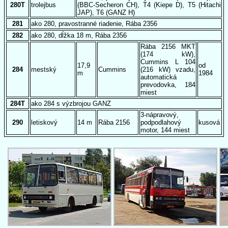
280T
trolejbus
(BBC-Secheron CH), T4 (Kiepe D), T5 (Hitachi
JAP), T6 (GANZ H)
281
ako 280, pravostranné riadenie, Rába 2356
282
ako 280, dĺžka 18 m, Rába 2356
Rába 2156 MKT
(174 kW),
Cummins L 104
17,9
od
284
mestský
Cummins
(216 kW) vzadu,
m
1984
automatická
prevodovka, 184
miest
284T
ako 284 s výzbrojou GANZ
3-nápravový,
290
letiskový
14 m
Rába 2156
podpodlahový
kusová
motor, 144 miest