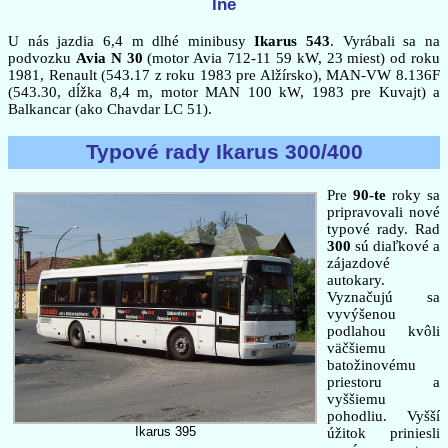
Iné
U nás jazdia 6,4 m dlhé minibusy
Ikarus 543
. Vyrábali sa na
podvozku
Avia N 30
(motor Avia 712-11 59 kW, 23 miest) od roku
1981, Renault (543.17 z roku 1983 pre Alžírsko), MAN-VW 8.136F
(543.30, dĺžka 8,4 m, motor MAN 100 kW, 1983 pre Kuvajt) a
Balkancar (ako Chavdar LC 51).
Typové rady Ikarus 300/400
Pre
90-te
roky sa
pripravovali nové
typové rady. Rad
300
sú diaľkové a
zájazdové
autokary.
Vyznačujú sa
vyvýšenou
podlahou kvôli
väčšiemu
batožinovému
priestoru a
vyššiemu
pohodliu. Vyšší
Ikarus 395
úžitok priniesli