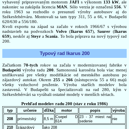
vybavený pripravovaným motorom
JAFI
s výkonom
133 kW
, ale
nakoniec sa zakúpila licencia
MAN
. Sólo verzia je označená
556
. V
roku 1963 sa rozhodlo o presunutí výroby autobusov aj do
Székesfehérváru. Montovali sa tam typy 311, 55 a 66, v Budapešti
620/630 a 556/180.
Kvoli exportu na západ sa začalo v rokoch 1966/67 s výrobou
nadstavieb na podvozkoch
Volvo
(
Ikarus 657
),
Saurer
(
Ikarus
659
), neskôr aj
Steyr
a
Scania
. To bola príprava na nový typový rad
200.
Typový rad Ikarus 200
Začiatkom
70-tych
rokov sa začala v modernizovanej fabrike v
Budapešti
výroba radu
200
. Samonosná karoséria bola viac menej
unifikovaná pre všetky modifikácie od mestského autobusu po
zájazdový autokar. Okrem
255
a
266
(nástupcovia 55 a 66) majú
všetky vzduchové pruženie. Výroba starších modelov bola
zastavená. V Budapešti sa špecializovali na rad 280, kým v
Székesfehérvári sa vyrábali ostatné modely v menších sériach.
Prehľad modelov radu 200 (stav z roku 1986)
typ
určenie
dĺžka
motor
popis
výroba
Csepel D
23 - 37 miest na
208
prímestský
8,5 m
nie
614
sedenie
210
zájazdový
ako 208