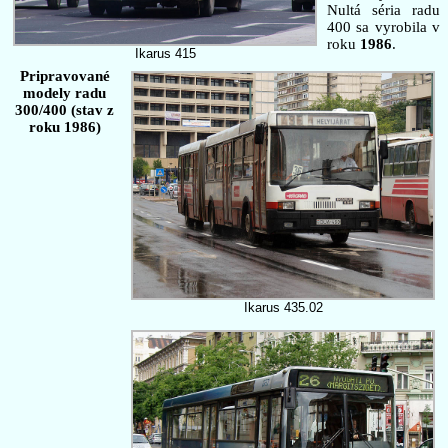
Nultá séria radu
400 sa vyrobila v
roku
1986
.
Ikarus 415
Pripravované
modely radu
300/400 (stav z
roku 1986)
Ikarus 435.02