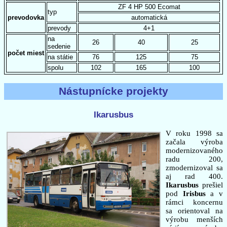
ZF 4 HP 500 Ecomat
typ
prevodovka
automatická
prevody
4+1
na
26
40
25
sedenie
počet miest
na státie
76
125
75
spolu
102
165
100
Nástupnícke projekty
Ikarusbus
V roku 1998 sa
začala výroba
modernizovaného
radu 200,
zmodernizoval sa
aj rad 400.
Ikarusbus
prešiel
pod
Irisbus
a v
rámci koncernu
sa orientoval na
výrobu menších