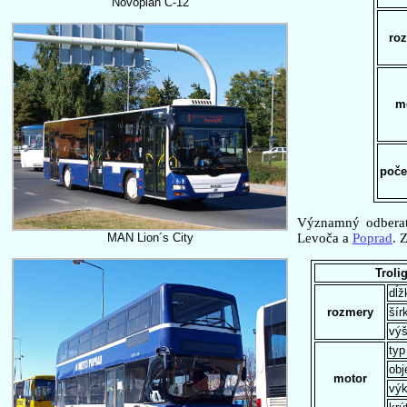
Novoplan C-12
ro
m
poče
Významný odberat
MAN Lion´s City
Levoča a
Poprad
. 
Troli
dĺž
rozmery
šír
vý
typ
ob
motor
vý