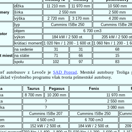
dĺžka
11 210 mm
11 970 mm
10 500 mm
zmery
šírka
2 550 mm
2 500 mm
výška
2 720 mm
3 170 mm
4 200 mm
typ
Cummins ISBe 250
Cummins ISBe 28
objem
6 700 cm3
otor
výkon
184 kW / 2 500 ot.
205 kW / 2 500 ot
krútiaci moment
1 020 Nm / 1 200 - 1 600 ot.
1 060 Nm / 1 200 - 1 6
na sedenie
31
31
68
t miest
na státie
71
66
15
spolu
102
97
83
eľ autobusov z Levoče je
SAD Poprad
. Mestské autobusy Trolig
Základ výrobného programu však tvoria prímestské autobusy.
ga
Taurus
Pegasus
Fenix
ka
8 700 mm
10 200 mm
11 970 mm
ka
?
2 550 mm
ška
?
3 080 mm
Cummins ISBe 207
Cummins ISBe 250
Cummin
jem
4 500 cm3
6 700 cm3
kon
152 kW / 2 500 ot.
184 kW / 2 500 ot.
209 