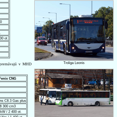
0
.
00 ot.
Troliga Leonis
a premávajú v MHD
Fenix CNG
s C8.3 Gas plus
8 300 cm3
kW / 2 400 ot.