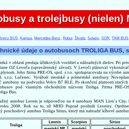
busy a trolejbusy (nielen
obusy a trolejbusy (nielen
Iveco BUS
,
Karosa
,
Mercedes-Benz
,
Robur
,
Škoda
,
Solaris
,
SOR
,
TAM BUS
chnické údaje o autobusoch TROLIGA BUS, spo
iká v oblasti predaja úžitkových vozidiel a náhradných dielov. Pri pri
átane OZ Levoča (opravárenský závod). V Levoči plánoval vykonávať 
lynom. Jeho firma PRE-OS, spol. s r.o. spolupracovala na výrobe au
l. s.r.o. Lučenec. Vyrábali mestské a prímestské autobusy Novop
 autobusy na podvozku Volvo B7 RLE. Po skončení platnosti starých 
utobusov pod vlastným obchodným názvom Troliga. Firma PRE-O
liga Bus.
ažný autobus Leonis je odpoveďou na 4 autobusy MAN Lion´s City,
roku 2008. Rok na to, už MHD Poprad posilnili Leonisy. Ojedi
ý poschodový autobus Troliga Sirius, ktorý má nahradiť kĺbové autobu
Leonis
Scorpius
Sirius
Troliga
mestský NP
mestský
poschodový