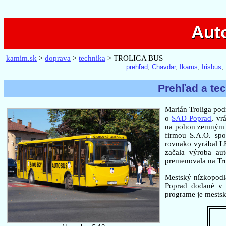
Auto
Aut
kamim.sk
>
doprava
>
technika
> TROLIGA BUS
prehľad
,
Chavdar
,
Ikarus
,
Irisbus
,
Prehľad a te
Marián Troliga podn
o
SAD Poprad
, vr
na pohon zemným p
firmou S.A.O. spo
rovnako vyrábal LE
začala výroba a
premenovala na Tro
Mestský nízkopodl
Poprad dodané v 
programe je mestsk