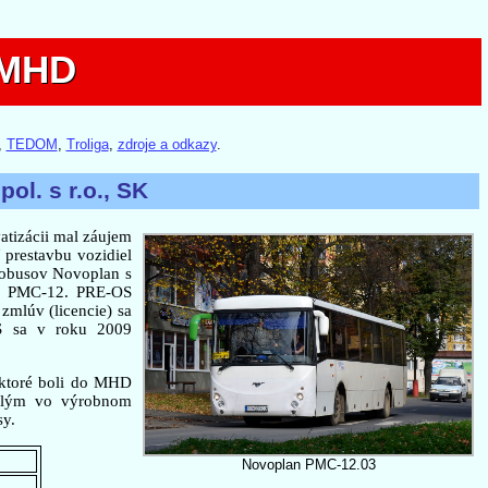
) MHD
) MHD
,
TEDOM
,
Troliga
,
zdroje a odkazy
.
l. s r.o., SK
vatizácii mal záujem
prestavbu vozidiel
tobusov Novoplan s
lan PMC-12. PRE-OS
zmlúv (licencie) sa
S sa v roku 2009
 ktoré boli do MHD
nelým vo výrobnom
sy.
Novoplan PMC-12.03