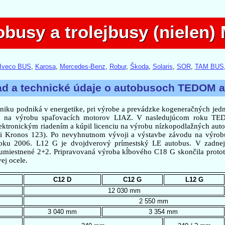
busy a trolejbusy (nielen
obusy a trolejbusy (nielen
Iveco BUS
,
Karosa
,
Mercedes-Benz
,
Robur
,
Škoda
,
Solaris
,
SOR
,
TAM BUS
ad a technické údaje o autobusoch TEDOM a.
niku podniká v energetike, pri výrobe a prevádzke kogeneračných jed
iku na výrobu spaľovacích motorov LIAZ. V nasledujúcom roku T
ektronickým riadením a kúpil licenciu na výrobu nízkopodlažných auto
i Kronos 123). Po nevyhnutnom vývoji a výstavbe závodu na výrob
oku 2006. L12 G je dvojdverový prímestský LE autobus. V zadnej
 umiestnené 2+2. Pripravovaná výroba kĺbového C18 G skončila protot
ej ocele.
C12 D
C12 G
L12 G
12 030 mm
2 550 mm
3 040 mm
3 354 mm