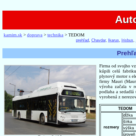
Auto
Aut
kamim.sk
>
doprava
>
technika
> TEDOM
prehľad
,
Chavdar
,
Ikarus
,
Irisbus
,
Prehľ
Firma od svojho vz
kúpili celú fabr
plynový motor s el
firmy Mauri (Maur
výroba začala v r
podlaha a sedadlá
vyrobená z nerezov
TEDOM
dĺžka
šírka
rozmery
výška
úroveň