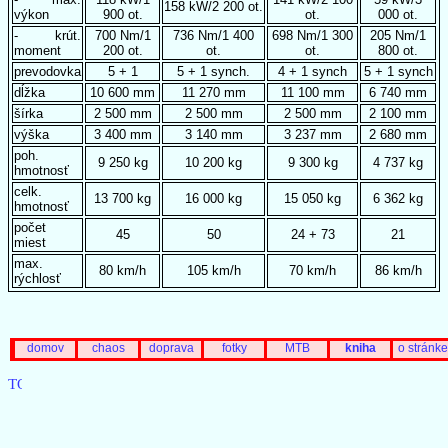
158 kW/2 200 ot.
výkon
900 ot.
ot.
000 ot.
- krút.
700 Nm/1
736 Nm/1 400
698 Nm/1 300
205 Nm/1
moment
200 ot.
ot.
ot.
800 ot.
prevodovka
5 + 1
5 + 1 synch.
4 + 1 synch
5 + 1 synch
dĺžka
10 600 mm
11 270 mm
11 100 mm
6 740 mm
šírka
2 500 mm
2 500 mm
2 500 mm
2 100 mm
výška
3 400 mm
3 140 mm
3 237 mm
2 680 mm
poh.
9 250 kg
10 200 kg
9 300 kg
4 737 kg
hmotnosť
celk.
13 700 kg
16 000 kg
15 050 kg
6 362 kg
hmotnosť
počet
45
50
24 + 73
21
miest
max.
80 km/h
105 km/h
70 km/h
86 km/h
rýchlosť
domov
chaos
doprava
fotky
MTB
kniha
o stránke