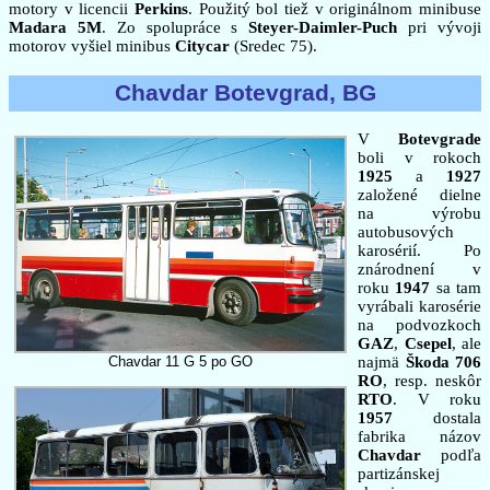
motory v licencii
Perkins
. Použitý bol tiež v originálnom minibuse
Madara 5M
. Zo spolupráce s
Steyer-Daimler-Puch
pri vývoji
motorov vyšiel minibus
Citycar
(Sredec 75).
Chavdar Botevgrad, BG
V
Botevgrade
boli v rokoch
1925
a
1927
založené dielne
na výrobu
autobusových
karosérií. Po
znárodnení v
roku
1947
sa tam
vyrábali karosérie
na podvozkoch
GAZ
,
Csepel
, ale
Chavdar 11 G 5 po GO
najmä
Škoda 706
RO
, resp. neskôr
RTO
. V roku
1957
dostala
fabrika názov
Chavdar
podľa
partizánskej