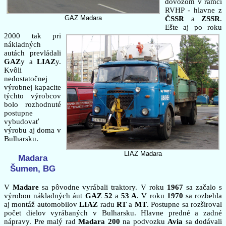
dovozom v rámci
RVHP - hlavne z
GAZ Madara
ČSSR
a
ZSSR
.
Ešte aj po roku
2000 tak pri
nákladných
autách prevládali
GAZ
y a
LIAZ
y.
Kvôli
nedostatočnej
výrobnej kapacite
týchto výrobcov
bolo rozhodnuté
postupne
vybudovať
výrobu aj doma v
Bulharsku.
LIAZ Madara
Madara
Šumen, BG
V
Madare
sa pôvodne vyrábali traktory. V roku
1967
sa začalo s
výrobou nákladných áut
GAZ 52
a
53 A
. V roku
1970
sa rozbehla
aj montáž automobilov
LIAZ
radu
RT
a
MT
. Postupne sa rozširoval
počet dielov vyrábaných v Bulharsku. Hlavne predné a zadné
nápravy. Pre malý rad
Madara 200
na podvozku
Avia
sa dodávali