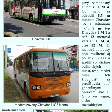
prvý samonosný
autobus
11 M 4
.
Od neho sa
odvodil
6,5 m
minibus
Chavdar
5S
s náhonom
4x4,
9 m
typ
Chavdar 9 M 1
a
tiež
12
metrová
Chavdar 131
verzia
11 M 4
,
cize
12 M
. 11
metrové autobusy
boli rozšírené aj
po roku 2000 a
jazdili vo väčšine
bulharských
miest, resp. medzi
nimi. Ich
životnosť sa
predĺžovala buď
generálnymi
opravami ako 11
G 5 vo varne,
alebo
rozsiahlejšou
modernizovaný Chavdar 11G5 Kenta
modernizáciou