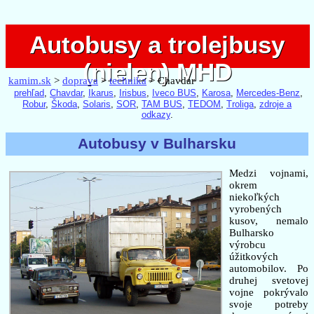
Autobusy a trolejbusy
Autobusy a trolejbusy
(nielen) MHD
(nielen) MHD
kamim.sk
>
doprava
>
technika
> Chavdar
prehľad
,
Chavdar
,
Ikarus
,
Irisbus
,
Iveco BUS
,
Karosa
,
Mercedes-Benz
,
Robur
,
Škoda
,
Solaris
,
SOR
,
TAM BUS
,
TEDOM
,
Troliga
,
zdroje a
odkazy
.
Autobusy v Bulharsku
Medzi vojnami,
okrem
niekoľkých
vyrobených
kusov, nemalo
Bulharsko
výrobcu
úžitkových
automobilov. Po
druhej svetovej
vojne pokrývalo
svoje potreby