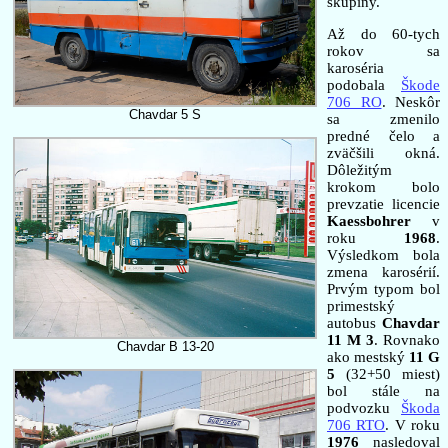
skupiny.
Až do 60-tych
rokov sa
karoséria
podobala
Škode
706 RO
. Neskôr
Chavdar 5 S
sa zmenilo
predné čelo a
zväčšili okná.
Dôležitým
krokom bolo
prevzatie licencie
Kaessbohrer
v
roku
1968
.
Výsledkom bola
zmena karosérií.
Prvým typom bol
primestský
autobus
Chavdar
11 M 3
. Rovnako
Chavdar B 13-20
ako mestský
11 G
5
(32+50 miest)
bol stále na
podvozku
Škoda
706 RTO
. V roku
1976
nasledoval