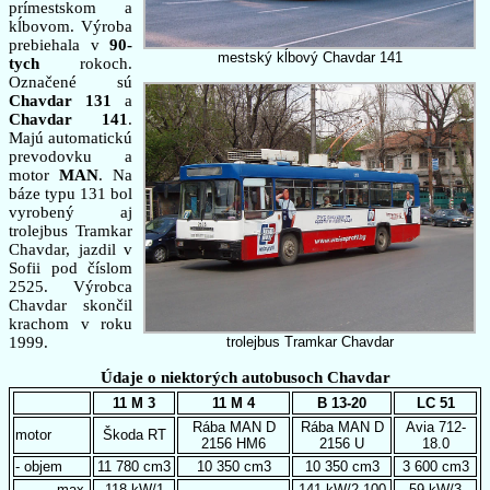
prímestskom a
kĺbovom. Výroba
prebiehala v
90-
mestský kĺbový Chavdar 141
tych
rokoch.
Označené sú
Chavdar 131
a
Chavdar 141
.
Majú automatickú
prevodovku a
motor
MAN
. Na
báze typu 131 bol
vyrobený aj
trolejbus Tramkar
Chavdar, jazdil v
Sofii pod číslom
2525. Výrobca
Chavdar skončil
krachom v roku
1999.
trolejbus Tramkar Chavdar
Údaje o niektorých autobusoch Chavdar
11 M 3
11 M 4
B 13-20
LC 51
Rába MAN D
Rába MAN D
Avia 712-
motor
Škoda RT
2156 HM6
2156 U
18.0
- objem
11 780 cm3
10 350 cm3
10 350 cm3
3 600 cm3
- max.
118 kW/1
141 kW/2 100
59 kW/3