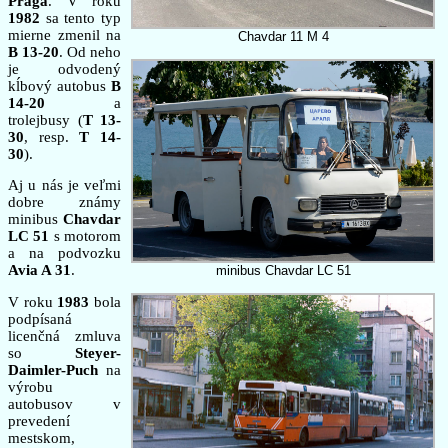
Praga
. V roku
1982
sa tento typ
mierne zmenil na
Chavdar 11 M 4
B 13-20
. Od neho
je odvodený
kĺbový autobus
B
14-20
a
trolejbusy (
T 13-
30
, resp.
T 14-
30
).
Aj u nás je veľmi
dobre známy
minibus
Chavdar
LC 51
s motorom
a na podvozku
Avia A 31
.
minibus Chavdar LC 51
V roku
1983
bola
podpísaná
licenčná zmluva
so
Steyer-
Daimler-Puch
na
výrobu
autobusov v
prevedení
mestskom,