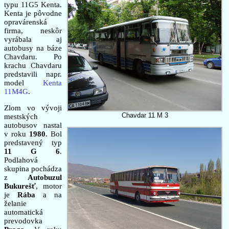
typu 11G5 Kenta.
Kenta je pôvodne
opravárenská
firma, neskôr
vyrábala aj
autobusy na báze
Chavdaru. Po
krachu Chavdaru
predstavili napr.
model
Kenta
11M4G
.
Zlom vo vývoji
Chavdar 11 M 3
mestských
autobusov nastal
v roku
1980
. Bol
predstavený typ
11 G 6
.
Podlahová
skupina pochádza
z
Autobuzul
Bukurešť
, motor
je
Rába
a na
želanie
automatická
prevodovka