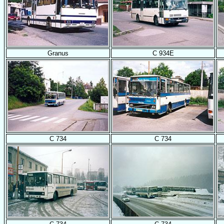
Granus
C 934E
C 734
C 734