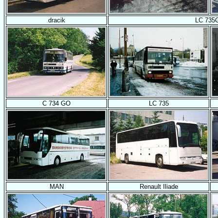
dracik
LC 735
C 734 GO
LC 735
MAN
Renault Iliade