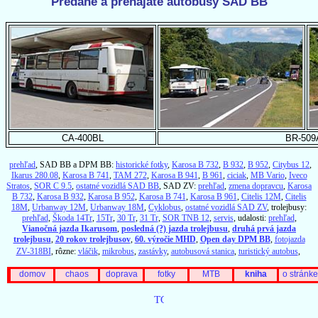
Predané a prenajaté autobusy SAD BB
CA-400BL
BR-509
prehľad
, SAD BB a DPM BB:
historické fotky
,
Karosa B 732
,
B 932
,
B 952
,
Citybus 12
,
Ikarus 280.08
,
Karosa B 741
,
TAM 272
,
Karosa B 941
,
B 961
,
ciciak
,
MB Vario
,
Iveco
Stratos
,
SOR C 9.5
,
ostatné vozidlá SAD BB
, SAD ZV:
prehľad
,
zmena dopravcu
,
Karosa
B 732
,
Karosa B 932
,
Karosa B 952
,
Karosa B 741
,
Karosa B 961
,
Citelis 12M
,
Citelis
18M
,
Urbanway 12M
,
Urbanway 18M
,
Cyklobus
,
ostatné vozidlá SAD ZV
, trolejbusy:
prehľad
,
Škoda 14Tr
,
15Tr
,
30 Tr
,
31 Tr
,
SOR TNB 12
,
servis
, udalosti:
prehľad
,
Vianočná jazda Ikarusom
,
posledná (?) jazda trolejbusu
,
druhá prvá jazda
trolejbusu
,
20 rokov trolejbusov
,
60. výročie MHD
,
Open day DPM BB
,
fotojazda
ZV-318BI
, rôzne:
vláčik
,
mikrobus
,
zastávky
,
autobusová stanica
,
turistický autobus
,
domov
chaos
doprava
fotky
MTB
kniha
o stránke