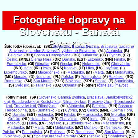
Fotografie dopravy na
Fotografie dopravy na
Slovensku - Banská
Slovensku - Banská
Bystrica
Bystrica
Šoto fotky (doprava):
(SK)
Slovensko
:
Banská Bystrica
,
Bratislava
,
západné
Slovensko
,
stredné Slovensko
,
východné Slovensko
,
(AL)
Albánsko
,
(B)
Belgicko
,
(BiH)
Bosna a Hercegovina
,
(BG)
Bulharsko
,
(CY)
Cyprus
,
(CZ)
Česko
,
(MNE)
Čierna Hora
,
(DK)
Dánsko
,
(EST)
Estónsko
,
(FIN)
Fínsko
,
(F)
Francúzsko
,
(GI)
Gibraltar
,
(GR)
Grécko
,
(NL)
Holandsko
,
(HR)
Chorvátsko
,
(IND)
India
,
(IRL)
Írsko
,
(RKS)
Kosovo
,
(LT)
Litva
,
(LV)
Lotyšsko
,
(L)
Luxembursko
,
(MK)
Macedónsko
,
(H)
Maďarsko
,
(MT)
Malta
,
(MD)
Moldavsko
,
(MC)
Monako
,
(D)
Nemecko
,
(PL)
Poľsko
,
(P)
Portugalsko
,
(A)
Rakúsko
,
(RO)
Rumunsko
,
(SM)
San Marino
,
(SLO)
Slovinsko
,
(SRB)
Srbsko
,
(E)
Španielsko
,
(S)
Švédsko
,
(I)
Taliansko
,
(UA)
Ukrajina
;
Iné (other)
rôzne zaujímavosti
.
Fotky miest:
(SK)
Slovensko
:
Banská Bystrica
,
Bratislava
,
Banskobystrický
kraj
,
Bratislavský kraj
,
Košický kraj
,
Nitriansky kraj
,
Prešovský kraj
,
Trenčiansky
kraj
,
Trnavský kraj
,
Žilinský kraj
,
(AL)
Albánsko
,
(B)
Belgicko
,
(BiH)
Bosna a
Hercegovina
,
(BG)
Bulharsko
,
(CY)
Cyprus
,
(CZ)
Česko
,
(MNE)
Čierna Hora
,
(DK)
Dánsko
,
(EST)
Estónsko
,
(FIN)
Fínsko
,
(F)
Francúzsko
,
(GI)
Gibraltar
,
(GR)
Grécko
,
(NL)
Holandsko
,
(HR)
Chorvátsko
,
(IND)
India
,
(IRL)
Írsko
,
(RKS)
Kosovo
,
(LT)
Litva
,
(LV)
Lotyšsko
,
(L)
Luxembursko
,
(MK)
Macedónsko
,
(H)
Maďarsko
,
(MT)
Malta
,
(MD)
Moldavsko
,
(MC)
Monako
,
(D)
Nemecko
,
(PL)
Poľsko
,
(P)
Portugalsko
,
(A)
Rakúsko
,
(RO)
Rumunsko
,
(SM)
San Marino
,
(SLO)
Slovinsko
,
(UAE)
Spojené arabské emiráty
,
(SRB)
Srbsko
,
(E)
Španielsko
,
(S)