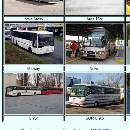
nove Aresy
Ares 15M
Midway
Volvo
C 954
SOR C 9.5