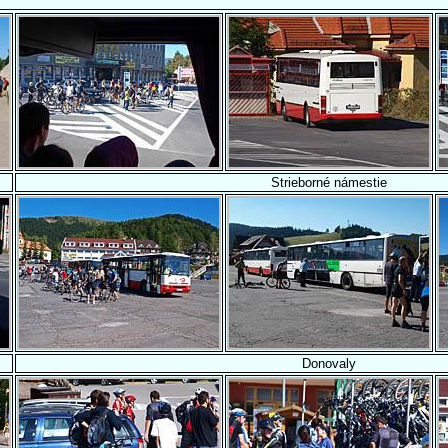
Strieborné námestie
Donovaly