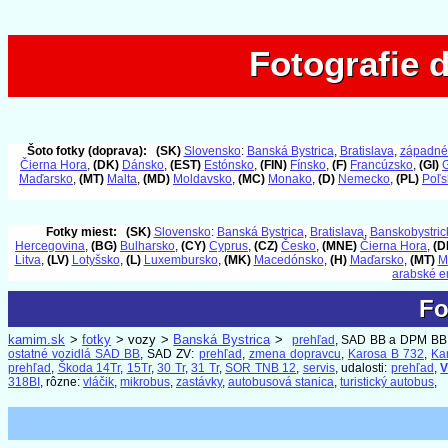
Fotografie 
Fotografie 
Šoto fotky (doprava):
(SK)
Slovensko
:
Banská Bystrica
,
Bratislava
,
západné
Čierna Hora
,
(DK)
Dánsko
,
(EST)
Estónsko
,
(FIN)
Fínsko
,
(F)
Francúzsko
,
(GI)
G
Maďarsko
,
(MT)
Malta
,
(MD)
Moldavsko
,
(MC)
Monako
,
(D)
Nemecko
,
(PL)
Poľs
Fotky miest:
(SK)
Slovensko
:
Banská Bystrica
,
Bratislava
,
Banskobystrick
Hercegovina
,
(BG)
Bulharsko
,
(CY)
Cyprus
,
(CZ)
Česko
,
(MNE)
Čierna Hora
,
(D
Litva
,
(LV)
Lotyšsko
,
(L)
Luxembursko
,
(MK)
Macedónsko
,
(H)
Maďarsko
,
(MT)
M
arabské e
Fo
Fo
kamim.sk
>
fotky
> vozy >
Banská Bystrica
>
prehľad
, SAD BB a DPM BB
ostatné vozidlá SAD BB
, SAD ZV:
prehľad
,
zmena dopravcu
,
Karosa B 732
,
Ka
prehľad
,
Škoda 14Tr
,
15Tr
,
30 Tr
,
31 Tr
,
SOR TNB 12
,
servis
, udalosti:
prehľad
,
V
318BI
, rôzne:
vláčik
,
mikrobus
,
zastávky
,
autobusová stanica
,
turistický autobus
,