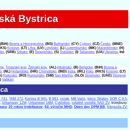
ská Bystrica
ská Bystrica
(BiH)
Bosna a Hercegovina
,
(BG)
Bulharsko
,
(CY)
Cyprus
,
(CZ)
Česko
,
(MNE)
RKS)
Kosovo
,
(LT)
Litva
,
(LV)
Lotyšsko
,
(L)
Luxembursko
,
(MK)
Macedónsko
,
(H)
sko
,
(SRB)
Srbsko
,
(E)
Španielsko
,
(S)
Švédsko
,
(I)
Taliansko
,
(UA)
Ukrajina
;
Iné
raj
,
Trnavský kraj
,
Žilinský kraj
,
(AL)
Albánsko
,
(B)
Belgicko
,
(BiH)
Bosna a
o
,
(NL)
Holandsko
,
(HR)
Chorvátsko
,
(IND)
India
,
(IRL)
Írsko
,
(RKS)
Kosovo
,
(LT)
A)
Rakúsko
,
(RO)
Rumunsko
,
(SM)
San Marino
,
(SLO)
Slovinsko
,
(UAE)
Spojené
)
Vatikán
.
ica
ica
 741
,
TAM 272
,
Karosa B 941
,
B 961
,
ciciak
,
MB Vario
,
Iveco Stratos
,
SOR C 9.5
,
,
Urbanway 12M
,
Urbanway 18M
,
Cyklobus
,
ostatné vozidlá SAD ZV
, trolejbusy:
busu
,
20 rokov trolejbusov
,
60. výročie MHD
,
Open day DPM BB
,
fotojazda ZV-