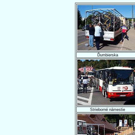
Ďumbierska
Strieborné námestie