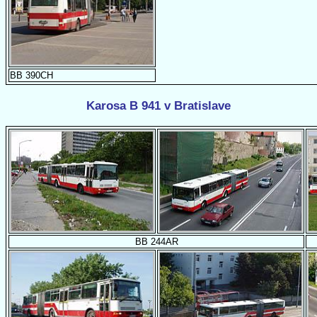
BB 390CH
Karosa B 941 v Bratislave
BB 244AR