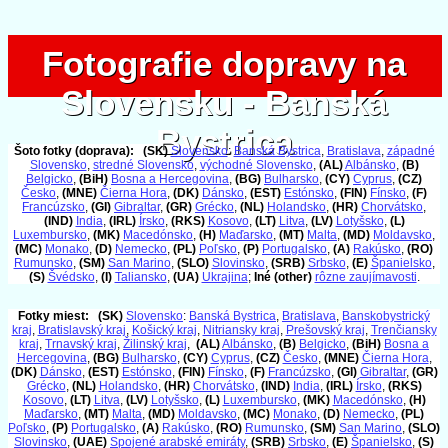
Fotografie dopravy na
Fotografie dopravy na
Slovensku - Banská
Slovensku - Banská
Bystrica
Bystrica
Šoto fotky (doprava):
(SK)
Slovensko
:
Banská Bystrica
,
Bratislava
,
západné
Slovensko
,
stredné Slovensko
,
východné Slovensko
,
(AL)
Albánsko
,
(B)
Belgicko
,
(BiH)
Bosna a Hercegovina
,
(BG)
Bulharsko
,
(CY)
Cyprus
,
(CZ)
Česko
,
(MNE)
Čierna Hora
,
(DK)
Dánsko
,
(EST)
Estónsko
,
(FIN)
Fínsko
,
(F)
Francúzsko
,
(GI)
Gibraltar
,
(GR)
Grécko
,
(NL)
Holandsko
,
(HR)
Chorvátsko
,
(IND)
India
,
(IRL)
Írsko
,
(RKS)
Kosovo
,
(LT)
Litva
,
(LV)
Lotyšsko
,
(L)
Luxembursko
,
(MK)
Macedónsko
,
(H)
Maďarsko
,
(MT)
Malta
,
(MD)
Moldavsko
,
(MC)
Monako
,
(D)
Nemecko
,
(PL)
Poľsko
,
(P)
Portugalsko
,
(A)
Rakúsko
,
(RO)
Rumunsko
,
(SM)
San Marino
,
(SLO)
Slovinsko
,
(SRB)
Srbsko
,
(E)
Španielsko
,
(S)
Švédsko
,
(I)
Taliansko
,
(UA)
Ukrajina
;
Iné (other)
rôzne zaujímavosti
.
Fotky miest:
(SK)
Slovensko
:
Banská Bystrica
,
Bratislava
,
Banskobystrický
kraj
,
Bratislavský kraj
,
Košický kraj
,
Nitriansky kraj
,
Prešovský kraj
,
Trenčiansky
kraj
,
Trnavský kraj
,
Žilinský kraj
,
(AL)
Albánsko
,
(B)
Belgicko
,
(BiH)
Bosna a
Hercegovina
,
(BG)
Bulharsko
,
(CY)
Cyprus
,
(CZ)
Česko
,
(MNE)
Čierna Hora
,
(DK)
Dánsko
,
(EST)
Estónsko
,
(FIN)
Fínsko
,
(F)
Francúzsko
,
(GI)
Gibraltar
,
(GR)
Grécko
,
(NL)
Holandsko
,
(HR)
Chorvátsko
,
(IND)
India
,
(IRL)
Írsko
,
(RKS)
Kosovo
,
(LT)
Litva
,
(LV)
Lotyšsko
,
(L)
Luxembursko
,
(MK)
Macedónsko
,
(H)
Maďarsko
,
(MT)
Malta
,
(MD)
Moldavsko
,
(MC)
Monako
,
(D)
Nemecko
,
(PL)
Poľsko
,
(P)
Portugalsko
,
(A)
Rakúsko
,
(RO)
Rumunsko
,
(SM)
San Marino
,
(SLO)
Slovinsko
,
(UAE)
Spojené arabské emiráty
,
(SRB)
Srbsko
,
(E)
Španielsko
,
(S)