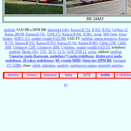
BB 244AY
prehľad
, SAD BB a DPM BB:
historické fotky
,
Karosa B 732
,
B 932
,
B 952
,
Citybus 12
,
Ikarus 280.08
,
Karosa B 741
,
TAM 272
,
Karosa B 941
,
B 961
,
ciciak
,
MB Vario
,
Iveco
Stratos
,
SOR C 9.5
,
ostatné vozidlá SAD BB
, SAD ZV:
prehľad
,
zmena dopravcu
,
Karosa
B 732
,
Karosa B 932
,
Karosa B 952
,
Karosa B 741
,
Karosa B 961
,
Citelis 12M
,
Citelis
18M
,
Urbanway 12M
,
Urbanway 18M
,
Cyklobus
,
ostatné vozidlá SAD ZV
, trolejbusy:
prehľad
,
Škoda 14Tr
,
15Tr
,
30 Tr
,
31 Tr
,
SOR TNB 12
,
servis
, udalosti:
prehľad
,
Vianočná jazda Ikarusom
,
posledná (?) jazda trolejbusu
,
druhá prvá jazda
trolejbusu
,
20 rokov trolejbusov
,
60. výročie MHD
,
Open day DPM BB
,
fotojazda
ZV-318BI
, rôzne:
vláčik
,
mikrobus
,
zastávky
,
autobusová stanica
,
turistický autobus
,
domov
chaos
doprava
fotky
MTB
kniha
o stránke