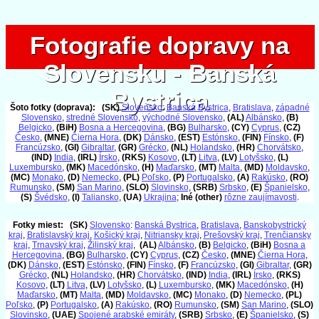
Fotografie dopravy na
Fotografie dopravy na
Slovensku - Banská
Slovensku - Banská
Bystrica
Bystrica
Šoto fotky (doprava):
(SK)
Slovensko
:
Banská Bystrica
,
Bratislava
,
západné
Slovensko
,
stredné Slovensko
,
východné Slovensko
,
(AL)
Albánsko
,
(B)
Belgicko
,
(BiH)
Bosna a Hercegovina
,
(BG)
Bulharsko
,
(CY)
Cyprus
,
(CZ)
Česko
,
(MNE)
Čierna Hora
,
(DK)
Dánsko
,
(EST)
Estónsko
,
(FIN)
Fínsko
,
(F)
Francúzsko
,
(GI)
Gibraltar
,
(GR)
Grécko
,
(NL)
Holandsko
,
(HR)
Chorvátsko
,
(IND)
India
,
(IRL)
Írsko
,
(RKS)
Kosovo
,
(LT)
Litva
,
(LV)
Lotyšsko
,
(L)
Luxembursko
,
(MK)
Macedónsko
,
(H)
Maďarsko
,
(MT)
Malta
,
(MD)
Moldavsko
,
(MC)
Monako
,
(D)
Nemecko
,
(PL)
Poľsko
,
(P)
Portugalsko
,
(A)
Rakúsko
,
(RO)
Rumunsko
,
(SM)
San Marino
,
(SLO)
Slovinsko
,
(SRB)
Srbsko
,
(E)
Španielsko
,
(S)
Švédsko
,
(I)
Taliansko
,
(UA)
Ukrajina
;
Iné (other)
rôzne zaujímavosti
.
Fotky miest:
(SK)
Slovensko
:
Banská Bystrica
,
Bratislava
,
Banskobystrický
kraj
,
Bratislavský kraj
,
Košický kraj
,
Nitriansky kraj
,
Prešovský kraj
,
Trenčiansky
kraj
,
Trnavský kraj
,
Žilinský kraj
,
(AL)
Albánsko
,
(B)
Belgicko
,
(BiH)
Bosna a
Hercegovina
,
(BG)
Bulharsko
,
(CY)
Cyprus
,
(CZ)
Česko
,
(MNE)
Čierna Hora
,
(DK)
Dánsko
,
(EST)
Estónsko
,
(FIN)
Fínsko
,
(F)
Francúzsko
,
(GI)
Gibraltar
,
(GR)
Grécko
,
(NL)
Holandsko
,
(HR)
Chorvátsko
,
(IND)
India
,
(IRL)
Írsko
,
(RKS)
Kosovo
,
(LT)
Litva
,
(LV)
Lotyšsko
,
(L)
Luxembursko
,
(MK)
Macedónsko
,
(H)
Maďarsko
,
(MT)
Malta
,
(MD)
Moldavsko
,
(MC)
Monako
,
(D)
Nemecko
,
(PL)
Poľsko
,
(P)
Portugalsko
,
(A)
Rakúsko
,
(RO)
Rumunsko
,
(SM)
San Marino
,
(SLO)
Slovinsko
,
(UAE)
Spojené arabské emiráty
,
(SRB)
Srbsko
,
(E)
Španielsko
,
(S)