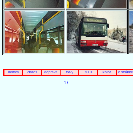
domov
chaos
doprava
fotky
MTB
kniha
o stránke