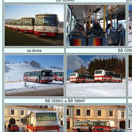
BB 028AG
B
na dvore
BB 028
BB 028AG a BB 588AF