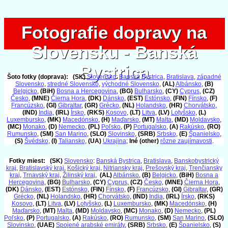
Fotografie dopravy na
Fotografie dopravy na
Slovensku - Banská
Slovensku - Banská
Bystrica
Bystrica
Šoto fotky (doprava):
(SK)
Slovensko
:
Banská Bystrica
,
Bratislava
,
západné
Slovensko
,
stredné Slovensko
,
východné Slovensko
,
(AL)
Albánsko
,
(B)
Belgicko
,
(BiH)
Bosna a Hercegovina
,
(BG)
Bulharsko
,
(CY)
Cyprus
,
(CZ)
Česko
,
(MNE)
Čierna Hora
,
(DK)
Dánsko
,
(EST)
Estónsko
,
(FIN)
Fínsko
,
(F)
Francúzsko
,
(GI)
Gibraltar
,
(GR)
Grécko
,
(NL)
Holandsko
,
(HR)
Chorvátsko
,
(IND)
India
,
(IRL)
Írsko
,
(RKS)
Kosovo
,
(LT)
Litva
,
(LV)
Lotyšsko
,
(L)
Luxembursko
,
(MK)
Macedónsko
,
(H)
Maďarsko
,
(MT)
Malta
,
(MD)
Moldavsko
,
(MC)
Monako
,
(D)
Nemecko
,
(PL)
Poľsko
,
(P)
Portugalsko
,
(A)
Rakúsko
,
(RO)
Rumunsko
,
(SM)
San Marino
,
(SLO)
Slovinsko
,
(SRB)
Srbsko
,
(E)
Španielsko
,
(S)
Švédsko
,
(I)
Taliansko
,
(UA)
Ukrajina
;
Iné (other)
rôzne zaujímavosti
.
Fotky miest:
(SK)
Slovensko
:
Banská Bystrica
,
Bratislava
,
Banskobystrický
kraj
,
Bratislavský kraj
,
Košický kraj
,
Nitriansky kraj
,
Prešovský kraj
,
Trenčiansky
kraj
,
Trnavský kraj
,
Žilinský kraj
,
(AL)
Albánsko
,
(B)
Belgicko
,
(BiH)
Bosna a
Hercegovina
,
(BG)
Bulharsko
,
(CY)
Cyprus
,
(CZ)
Česko
,
(MNE)
Čierna Hora
,
(DK)
Dánsko
,
(EST)
Estónsko
,
(FIN)
Fínsko
,
(F)
Francúzsko
,
(GI)
Gibraltar
,
(GR)
Grécko
,
(NL)
Holandsko
,
(HR)
Chorvátsko
,
(IND)
India
,
(IRL)
Írsko
,
(RKS)
Kosovo
,
(LT)
Litva
,
(LV)
Lotyšsko
,
(L)
Luxembursko
,
(MK)
Macedónsko
,
(H)
Maďarsko
,
(MT)
Malta
,
(MD)
Moldavsko
,
(MC)
Monako
,
(D)
Nemecko
,
(PL)
Poľsko
,
(P)
Portugalsko
,
(A)
Rakúsko
,
(RO)
Rumunsko
,
(SM)
San Marino
,
(SLO)
Slovinsko
,
(UAE)
Spojené arabské emiráty
,
(SRB)
Srbsko
,
(E)
Španielsko
,
(S)