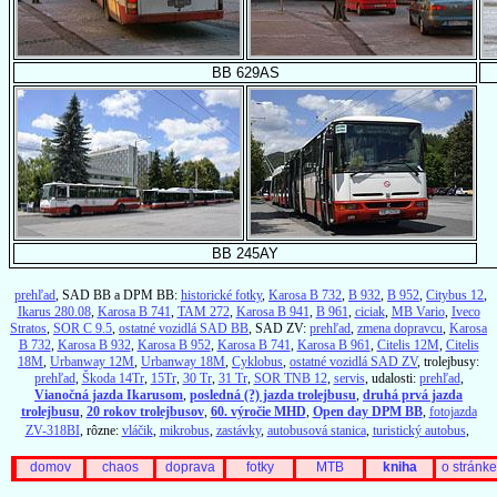
BB 629AS
BB 245AY
prehľad
, SAD BB a DPM BB:
historické fotky
,
Karosa B 732
,
B 932
,
B 952
,
Citybus 12
,
Ikarus 280.08
,
Karosa B 741
,
TAM 272
,
Karosa B 941
,
B 961
,
ciciak
,
MB Vario
,
Iveco
Stratos
,
SOR C 9.5
,
ostatné vozidlá SAD BB
, SAD ZV:
prehľad
,
zmena dopravcu
,
Karosa
B 732
,
Karosa B 932
,
Karosa B 952
,
Karosa B 741
,
Karosa B 961
,
Citelis 12M
,
Citelis
18M
,
Urbanway 12M
,
Urbanway 18M
,
Cyklobus
,
ostatné vozidlá SAD ZV
, trolejbusy:
prehľad
,
Škoda 14Tr
,
15Tr
,
30 Tr
,
31 Tr
,
SOR TNB 12
,
servis
, udalosti:
prehľad
,
Vianočná jazda Ikarusom
,
posledná (?) jazda trolejbusu
,
druhá prvá jazda
trolejbusu
,
20 rokov trolejbusov
,
60. výročie MHD
,
Open day DPM BB
,
fotojazda
ZV-318BI
, rôzne:
vláčik
,
mikrobus
,
zastávky
,
autobusová stanica
,
turistický autobus
,
domov
chaos
doprava
fotky
MTB
kniha
o stránke