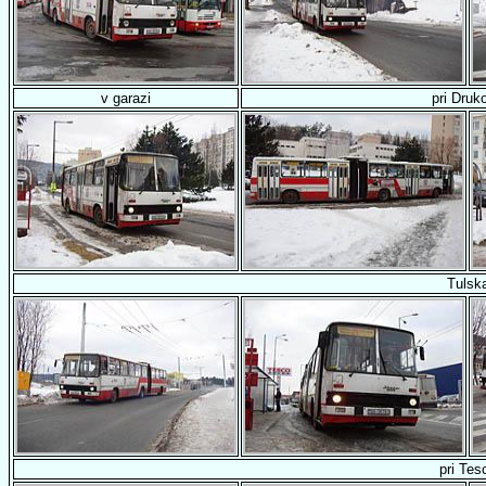
v garazi
pri Druk
Tulsk
pri Tes