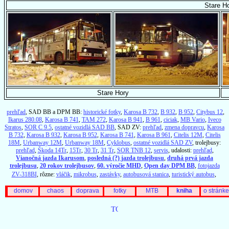
Stare H
Stare Hory
prehľad
, SAD BB a DPM BB:
historické fotky
,
Karosa B 732
,
B 932
,
B 952
,
Citybus 12
,
Ikarus 280.08
,
Karosa B 741
,
TAM 272
,
Karosa B 941
,
B 961
,
ciciak
,
MB Vario
,
Iveco
Stratos
,
SOR C 9.5
,
ostatné vozidlá SAD BB
, SAD ZV:
prehľad
,
zmena dopravcu
,
Karosa
B 732
,
Karosa B 932
,
Karosa B 952
,
Karosa B 741
,
Karosa B 961
,
Citelis 12M
,
Citelis
18M
,
Urbanway 12M
,
Urbanway 18M
,
Cyklobus
,
ostatné vozidlá SAD ZV
, trolejbusy:
prehľad
,
Škoda 14Tr
,
15Tr
,
30 Tr
,
31 Tr
,
SOR TNB 12
,
servis
, udalosti:
prehľad
,
Vianočná jazda Ikarusom
,
posledná (?) jazda trolejbusu
,
druhá prvá jazda
trolejbusu
,
20 rokov trolejbusov
,
60. výročie MHD
,
Open day DPM BB
,
fotojazda
ZV-318BI
, rôzne:
vláčik
,
mikrobus
,
zastávky
,
autobusová stanica
,
turistický autobus
,
domov
chaos
doprava
fotky
MTB
kniha
o stránke