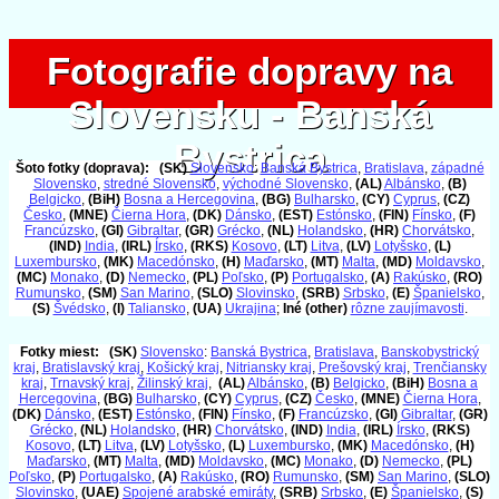
Fotografie dopravy na
Fotografie dopravy na
Slovensku - Banská
Slovensku - Banská
Bystrica
Bystrica
Šoto fotky (doprava):
(SK)
Slovensko
:
Banská Bystrica
,
Bratislava
,
západné
Slovensko
,
stredné Slovensko
,
východné Slovensko
,
(AL)
Albánsko
,
(B)
Belgicko
,
(BiH)
Bosna a Hercegovina
,
(BG)
Bulharsko
,
(CY)
Cyprus
,
(CZ)
Česko
,
(MNE)
Čierna Hora
,
(DK)
Dánsko
,
(EST)
Estónsko
,
(FIN)
Fínsko
,
(F)
Francúzsko
,
(GI)
Gibraltar
,
(GR)
Grécko
,
(NL)
Holandsko
,
(HR)
Chorvátsko
,
(IND)
India
,
(IRL)
Írsko
,
(RKS)
Kosovo
,
(LT)
Litva
,
(LV)
Lotyšsko
,
(L)
Luxembursko
,
(MK)
Macedónsko
,
(H)
Maďarsko
,
(MT)
Malta
,
(MD)
Moldavsko
,
(MC)
Monako
,
(D)
Nemecko
,
(PL)
Poľsko
,
(P)
Portugalsko
,
(A)
Rakúsko
,
(RO)
Rumunsko
,
(SM)
San Marino
,
(SLO)
Slovinsko
,
(SRB)
Srbsko
,
(E)
Španielsko
,
(S)
Švédsko
,
(I)
Taliansko
,
(UA)
Ukrajina
;
Iné (other)
rôzne zaujímavosti
.
Fotky miest:
(SK)
Slovensko
:
Banská Bystrica
,
Bratislava
,
Banskobystrický
kraj
,
Bratislavský kraj
,
Košický kraj
,
Nitriansky kraj
,
Prešovský kraj
,
Trenčiansky
kraj
,
Trnavský kraj
,
Žilinský kraj
,
(AL)
Albánsko
,
(B)
Belgicko
,
(BiH)
Bosna a
Hercegovina
,
(BG)
Bulharsko
,
(CY)
Cyprus
,
(CZ)
Česko
,
(MNE)
Čierna Hora
,
(DK)
Dánsko
,
(EST)
Estónsko
,
(FIN)
Fínsko
,
(F)
Francúzsko
,
(GI)
Gibraltar
,
(GR)
Grécko
,
(NL)
Holandsko
,
(HR)
Chorvátsko
,
(IND)
India
,
(IRL)
Írsko
,
(RKS)
Kosovo
,
(LT)
Litva
,
(LV)
Lotyšsko
,
(L)
Luxembursko
,
(MK)
Macedónsko
,
(H)
Maďarsko
,
(MT)
Malta
,
(MD)
Moldavsko
,
(MC)
Monako
,
(D)
Nemecko
,
(PL)
Poľsko
,
(P)
Portugalsko
,
(A)
Rakúsko
,
(RO)
Rumunsko
,
(SM)
San Marino
,
(SLO)
Slovinsko
,
(UAE)
Spojené arabské emiráty
,
(SRB)
Srbsko
,
(E)
Španielsko
,
(S)