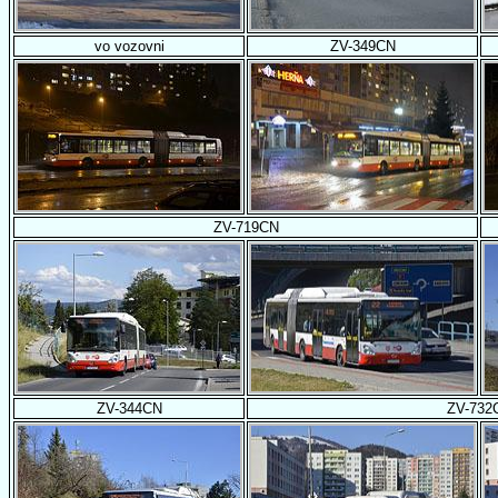
vo vozovni
ZV-349CN
ZV-719CN
ZV-344CN
ZV-732