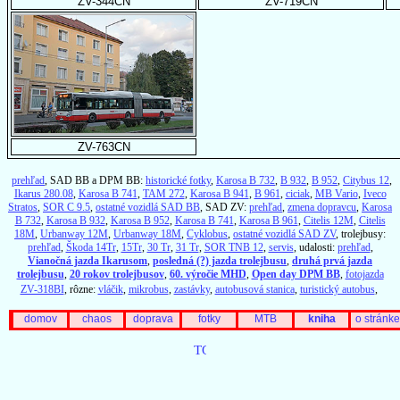
ZV-344CN
ZV-719CN
ZV-763CN
prehľad
, SAD BB a DPM BB:
historické fotky
,
Karosa B 732
,
B 932
,
B 952
,
Citybus 12
,
Ikarus 280.08
,
Karosa B 741
,
TAM 272
,
Karosa B 941
,
B 961
,
ciciak
,
MB Vario
,
Iveco
Stratos
,
SOR C 9.5
,
ostatné vozidlá SAD BB
, SAD ZV:
prehľad
,
zmena dopravcu
,
Karosa
B 732
,
Karosa B 932
,
Karosa B 952
,
Karosa B 741
,
Karosa B 961
,
Citelis 12M
,
Citelis
18M
,
Urbanway 12M
,
Urbanway 18M
,
Cyklobus
,
ostatné vozidlá SAD ZV
, trolejbusy:
prehľad
,
Škoda 14Tr
,
15Tr
,
30 Tr
,
31 Tr
,
SOR TNB 12
,
servis
, udalosti:
prehľad
,
Vianočná jazda Ikarusom
,
posledná (?) jazda trolejbusu
,
druhá prvá jazda
trolejbusu
,
20 rokov trolejbusov
,
60. výročie MHD
,
Open day DPM BB
,
fotojazda
ZV-318BI
, rôzne:
vláčik
,
mikrobus
,
zastávky
,
autobusová stanica
,
turistický autobus
,
domov
chaos
doprava
fotky
MTB
kniha
o stránke