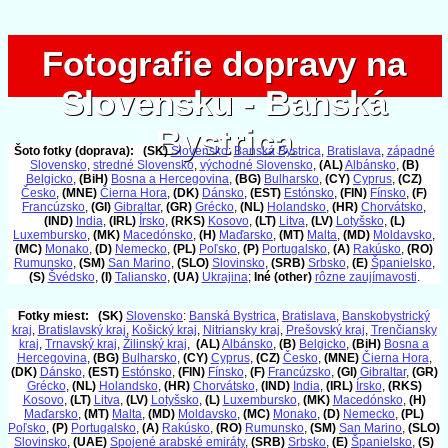
Fotografie dopravy na
Fotografie dopravy na
Slovensku - Banská
Slovensku - Banská
Bystrica
Bystrica
Šoto fotky (doprava):
(SK)
Slovensko
:
Banská Bystrica
,
Bratislava
,
západné
Slovensko
,
stredné Slovensko
,
východné Slovensko
,
(AL)
Albánsko
,
(B)
Belgicko
,
(BiH)
Bosna a Hercegovina
,
(BG)
Bulharsko
,
(CY)
Cyprus
,
(CZ)
Česko
,
(MNE)
Čierna Hora
,
(DK)
Dánsko
,
(EST)
Estónsko
,
(FIN)
Fínsko
,
(F)
Francúzsko
,
(GI)
Gibraltar
,
(GR)
Grécko
,
(NL)
Holandsko
,
(HR)
Chorvátsko
,
(IND)
India
,
(IRL)
Írsko
,
(RKS)
Kosovo
,
(LT)
Litva
,
(LV)
Lotyšsko
,
(L)
Luxembursko
,
(MK)
Macedónsko
,
(H)
Maďarsko
,
(MT)
Malta
,
(MD)
Moldavsko
,
(MC)
Monako
,
(D)
Nemecko
,
(PL)
Poľsko
,
(P)
Portugalsko
,
(A)
Rakúsko
,
(RO)
Rumunsko
,
(SM)
San Marino
,
(SLO)
Slovinsko
,
(SRB)
Srbsko
,
(E)
Španielsko
,
(S)
Švédsko
,
(I)
Taliansko
,
(UA)
Ukrajina
;
Iné (other)
rôzne zaujímavosti
.
Fotky miest:
(SK)
Slovensko
:
Banská Bystrica
,
Bratislava
,
Banskobystrický
kraj
,
Bratislavský kraj
,
Košický kraj
,
Nitriansky kraj
,
Prešovský kraj
,
Trenčiansky
kraj
,
Trnavský kraj
,
Žilinský kraj
,
(AL)
Albánsko
,
(B)
Belgicko
,
(BiH)
Bosna a
Hercegovina
,
(BG)
Bulharsko
,
(CY)
Cyprus
,
(CZ)
Česko
,
(MNE)
Čierna Hora
,
(DK)
Dánsko
,
(EST)
Estónsko
,
(FIN)
Fínsko
,
(F)
Francúzsko
,
(GI)
Gibraltar
,
(GR)
Grécko
,
(NL)
Holandsko
,
(HR)
Chorvátsko
,
(IND)
India
,
(IRL)
Írsko
,
(RKS)
Kosovo
,
(LT)
Litva
,
(LV)
Lotyšsko
,
(L)
Luxembursko
,
(MK)
Macedónsko
,
(H)
Maďarsko
,
(MT)
Malta
,
(MD)
Moldavsko
,
(MC)
Monako
,
(D)
Nemecko
,
(PL)
Poľsko
,
(P)
Portugalsko
,
(A)
Rakúsko
,
(RO)
Rumunsko
,
(SM)
San Marino
,
(SLO)
Slovinsko
,
(UAE)
Spojené arabské emiráty
,
(SRB)
Srbsko
,
(E)
Španielsko
,
(S)