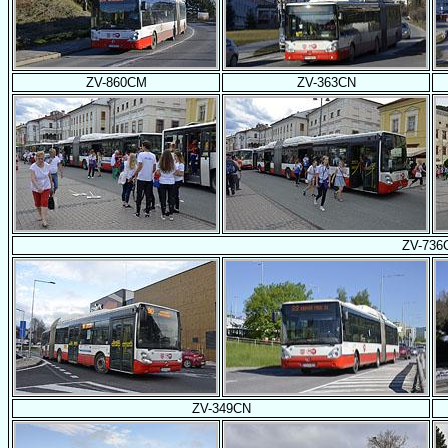
ZV-860CM
ZV-363CN
ZV-736
ZV-349CN