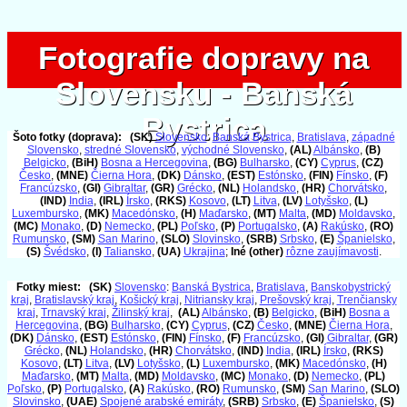
Fotografie dopravy na
Fotografie dopravy na
Slovensku - Banská
Slovensku - Banská
Bystrica
Bystrica
Šoto fotky (doprava):
(SK)
Slovensko
:
Banská Bystrica
,
Bratislava
,
západné
Slovensko
,
stredné Slovensko
,
východné Slovensko
,
(AL)
Albánsko
,
(B)
Belgicko
,
(BiH)
Bosna a Hercegovina
,
(BG)
Bulharsko
,
(CY)
Cyprus
,
(CZ)
Česko
,
(MNE)
Čierna Hora
,
(DK)
Dánsko
,
(EST)
Estónsko
,
(FIN)
Fínsko
,
(F)
Francúzsko
,
(GI)
Gibraltar
,
(GR)
Grécko
,
(NL)
Holandsko
,
(HR)
Chorvátsko
,
(IND)
India
,
(IRL)
Írsko
,
(RKS)
Kosovo
,
(LT)
Litva
,
(LV)
Lotyšsko
,
(L)
Luxembursko
,
(MK)
Macedónsko
,
(H)
Maďarsko
,
(MT)
Malta
,
(MD)
Moldavsko
,
(MC)
Monako
,
(D)
Nemecko
,
(PL)
Poľsko
,
(P)
Portugalsko
,
(A)
Rakúsko
,
(RO)
Rumunsko
,
(SM)
San Marino
,
(SLO)
Slovinsko
,
(SRB)
Srbsko
,
(E)
Španielsko
,
(S)
Švédsko
,
(I)
Taliansko
,
(UA)
Ukrajina
;
Iné (other)
rôzne zaujímavosti
.
Fotky miest:
(SK)
Slovensko
:
Banská Bystrica
,
Bratislava
,
Banskobystrický
kraj
,
Bratislavský kraj
,
Košický kraj
,
Nitriansky kraj
,
Prešovský kraj
,
Trenčiansky
kraj
,
Trnavský kraj
,
Žilinský kraj
,
(AL)
Albánsko
,
(B)
Belgicko
,
(BiH)
Bosna a
Hercegovina
,
(BG)
Bulharsko
,
(CY)
Cyprus
,
(CZ)
Česko
,
(MNE)
Čierna Hora
,
(DK)
Dánsko
,
(EST)
Estónsko
,
(FIN)
Fínsko
,
(F)
Francúzsko
,
(GI)
Gibraltar
,
(GR)
Grécko
,
(NL)
Holandsko
,
(HR)
Chorvátsko
,
(IND)
India
,
(IRL)
Írsko
,
(RKS)
Kosovo
,
(LT)
Litva
,
(LV)
Lotyšsko
,
(L)
Luxembursko
,
(MK)
Macedónsko
,
(H)
Maďarsko
,
(MT)
Malta
,
(MD)
Moldavsko
,
(MC)
Monako
,
(D)
Nemecko
,
(PL)
Poľsko
,
(P)
Portugalsko
,
(A)
Rakúsko
,
(RO)
Rumunsko
,
(SM)
San Marino
,
(SLO)
Slovinsko
,
(UAE)
Spojené arabské emiráty
,
(SRB)
Srbsko
,
(E)
Španielsko
,
(S)