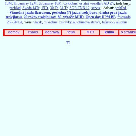
18M
,
Urbanway 12M
,
Urbanway 18M
,
Cyklobus
,
ostatné vozidlá SAD ZV
, trolejbusy:
prehľad
,
Škoda 14Tr
,
15Tr
,
30 Tr
,
31 Tr
,
SOR TNB 12
,
servis
, udalosti:
prehľad
,
Vianočná jazda Ikarusom
,
posledná (?) jazda trolejbusu
,
druhá prvá jazda
trolejbusu
,
20 rokov trolejbusov
,
60. výročie MHD
,
Open day DPM BB
,
fotojazda
ZV-318BI
, rôzne:
vláčik
,
mikrobus
,
zastávky
,
autobusová stanica
,
turistický autobus
,
domov
chaos
doprava
fotky
MTB
kniha
o stránke