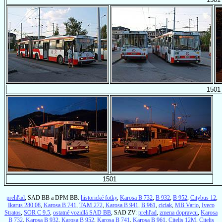
1501
1501
prehľad
, SAD BB a DPM BB:
historické fotky
,
Karosa B 732
,
B 932
,
B 952
,
Citybus 12
,
Ikarus 280.08
,
Karosa B 741
,
TAM 272
,
Karosa B 941
,
B 961
,
ciciak
,
MB Vario
,
Iveco
Stratos
,
SOR C 9.5
,
ostatné vozidlá SAD BB
, SAD ZV:
prehľad
,
zmena dopravcu
,
Karosa
B 732
,
Karosa B 932
,
Karosa B 952
,
Karosa B 741
,
Karosa B 961
,
Citelis 12M
,
Citelis