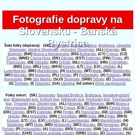
Fotografie dopravy na
Fotografie dopravy na
Slovensku - Banská
Slovensku - Banská
Bystrica
Bystrica
Šoto fotky (doprava):
(SK)
Slovensko
:
Banská Bystrica
,
Bratislava
,
západné
Slovensko
,
stredné Slovensko
,
východné Slovensko
,
(AL)
Albánsko
,
(B)
Belgicko
,
(BiH)
Bosna a Hercegovina
,
(BG)
Bulharsko
,
(CY)
Cyprus
,
(CZ)
Česko
,
(MNE)
Čierna Hora
,
(DK)
Dánsko
,
(EST)
Estónsko
,
(FIN)
Fínsko
,
(F)
Francúzsko
,
(GI)
Gibraltar
,
(GR)
Grécko
,
(NL)
Holandsko
,
(HR)
Chorvátsko
,
(IND)
India
,
(IRL)
Írsko
,
(RKS)
Kosovo
,
(LT)
Litva
,
(LV)
Lotyšsko
,
(L)
Luxembursko
,
(MK)
Macedónsko
,
(H)
Maďarsko
,
(MT)
Malta
,
(MD)
Moldavsko
,
(MC)
Monako
,
(D)
Nemecko
,
(PL)
Poľsko
,
(P)
Portugalsko
,
(A)
Rakúsko
,
(RO)
Rumunsko
,
(SM)
San Marino
,
(SLO)
Slovinsko
,
(SRB)
Srbsko
,
(E)
Španielsko
,
(S)
Švédsko
,
(I)
Taliansko
,
(UA)
Ukrajina
;
Iné (other)
rôzne zaujímavosti
.
Fotky miest:
(SK)
Slovensko
:
Banská Bystrica
,
Bratislava
,
Banskobystrický
kraj
,
Bratislavský kraj
,
Košický kraj
,
Nitriansky kraj
,
Prešovský kraj
,
Trenčiansky
kraj
,
Trnavský kraj
,
Žilinský kraj
,
(AL)
Albánsko
,
(B)
Belgicko
,
(BiH)
Bosna a
Hercegovina
,
(BG)
Bulharsko
,
(CY)
Cyprus
,
(CZ)
Česko
,
(MNE)
Čierna Hora
,
(DK)
Dánsko
,
(EST)
Estónsko
,
(FIN)
Fínsko
,
(F)
Francúzsko
,
(GI)
Gibraltar
,
(GR)
Grécko
,
(NL)
Holandsko
,
(HR)
Chorvátsko
,
(IND)
India
,
(IRL)
Írsko
,
(RKS)
Kosovo
,
(LT)
Litva
,
(LV)
Lotyšsko
,
(L)
Luxembursko
,
(MK)
Macedónsko
,
(H)
Maďarsko
,
(MT)
Malta
,
(MD)
Moldavsko
,
(MC)
Monako
,
(D)
Nemecko
,
(PL)
Poľsko
,
(P)
Portugalsko
,
(A)
Rakúsko
,
(RO)
Rumunsko
,
(SM)
San Marino
,
(SLO)
Slovinsko
,
(UAE)
Spojené arabské emiráty
,
(SRB)
Srbsko
,
(E)
Španielsko
,
(S)