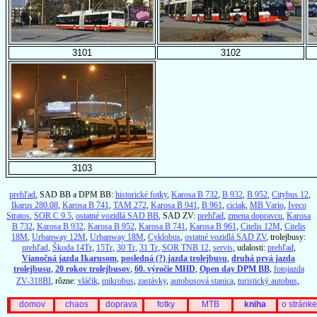
3101
3102
3103
prehľad
, SAD BB a DPM BB:
historické fotky
,
Karosa B 732
,
B 932
,
B 952
,
Citybus 12
,
Ikarus 280.08
,
Karosa B 741
,
TAM 272
,
Karosa B 941
,
B 961
,
ciciak
,
MB Vario
,
Iveco
Stratos
,
SOR C 9.5
,
ostatné vozidlá SAD BB
, SAD ZV:
prehľad
,
zmena dopravcu
,
Karosa
B 732
,
Karosa B 932
,
Karosa B 952
,
Karosa B 741
,
Karosa B 961
,
Citelis 12M
,
Citelis
18M
,
Urbanway 12M
,
Urbanway 18M
,
Cyklobus
,
ostatné vozidlá SAD ZV
, trolejbusy:
prehľad
,
Škoda 14Tr
,
15Tr
,
30 Tr
,
31 Tr
,
SOR TNB 12
,
servis
, udalosti:
prehľad
,
Vianočná jazda Ikarusom
,
posledná (?) jazda trolejbusu
,
druhá prvá jazda
trolejbusu
,
20 rokov trolejbusov
,
60. výročie MHD
,
Open day DPM BB
,
fotojazda
ZV-318BI
, rôzne:
vláčik
,
mikrobus
,
zastávky
,
autobusová stanica
,
turistický autobus
,
domov
chaos
doprava
fotky
MTB
kniha
o stránke