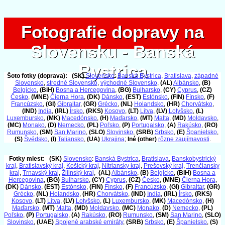
Fotografie dopravy na
Fotografie dopravy na
Slovensku - Banská
Slovensku - Banská
Bystrica
Bystrica
Šoto fotky (doprava):
(SK)
Slovensko
:
Banská Bystrica
,
Bratislava
,
západné
Slovensko
,
stredné Slovensko
,
východné Slovensko
,
(AL)
Albánsko
,
(B)
Belgicko
,
(BiH)
Bosna a Hercegovina
,
(BG)
Bulharsko
,
(CY)
Cyprus
,
(CZ)
Česko
,
(MNE)
Čierna Hora
,
(DK)
Dánsko
,
(EST)
Estónsko
,
(FIN)
Fínsko
,
(F)
Francúzsko
,
(GI)
Gibraltar
,
(GR)
Grécko
,
(NL)
Holandsko
,
(HR)
Chorvátsko
,
(IND)
India
,
(IRL)
Írsko
,
(RKS)
Kosovo
,
(LT)
Litva
,
(LV)
Lotyšsko
,
(L)
Luxembursko
,
(MK)
Macedónsko
,
(H)
Maďarsko
,
(MT)
Malta
,
(MD)
Moldavsko
,
(MC)
Monako
,
(D)
Nemecko
,
(PL)
Poľsko
,
(P)
Portugalsko
,
(A)
Rakúsko
,
(RO)
Rumunsko
,
(SM)
San Marino
,
(SLO)
Slovinsko
,
(SRB)
Srbsko
,
(E)
Španielsko
,
(S)
Švédsko
,
(I)
Taliansko
,
(UA)
Ukrajina
;
Iné (other)
rôzne zaujímavosti
.
Fotky miest:
(SK)
Slovensko
:
Banská Bystrica
,
Bratislava
,
Banskobystrický
kraj
,
Bratislavský kraj
,
Košický kraj
,
Nitriansky kraj
,
Prešovský kraj
,
Trenčiansky
kraj
,
Trnavský kraj
,
Žilinský kraj
,
(AL)
Albánsko
,
(B)
Belgicko
,
(BiH)
Bosna a
Hercegovina
,
(BG)
Bulharsko
,
(CY)
Cyprus
,
(CZ)
Česko
,
(MNE)
Čierna Hora
,
(DK)
Dánsko
,
(EST)
Estónsko
,
(FIN)
Fínsko
,
(F)
Francúzsko
,
(GI)
Gibraltar
,
(GR)
Grécko
,
(NL)
Holandsko
,
(HR)
Chorvátsko
,
(IND)
India
,
(IRL)
Írsko
,
(RKS)
Kosovo
,
(LT)
Litva
,
(LV)
Lotyšsko
,
(L)
Luxembursko
,
(MK)
Macedónsko
,
(H)
Maďarsko
,
(MT)
Malta
,
(MD)
Moldavsko
,
(MC)
Monako
,
(D)
Nemecko
,
(PL)
Poľsko
,
(P)
Portugalsko
,
(A)
Rakúsko
,
(RO)
Rumunsko
,
(SM)
San Marino
,
(SLO)
Slovinsko
,
(UAE)
Spojené arabské emiráty
,
(SRB)
Srbsko
,
(E)
Španielsko
,
(S)