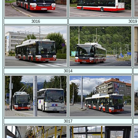
3016
3019
3014
3017