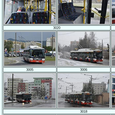
3020
3005
3006
3018