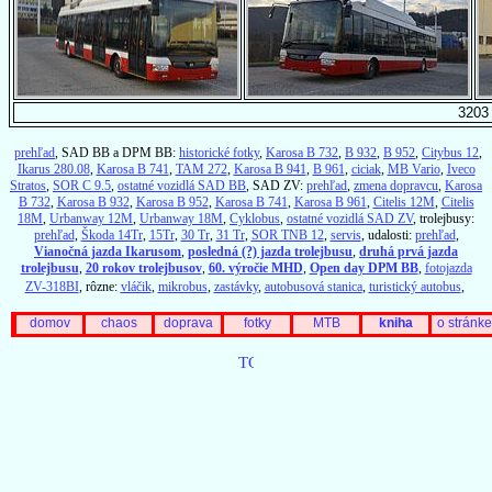
3203
prehľad
, SAD BB a DPM BB:
historické fotky
,
Karosa B 732
,
B 932
,
B 952
,
Citybus 12
,
Ikarus 280.08
,
Karosa B 741
,
TAM 272
,
Karosa B 941
,
B 961
,
ciciak
,
MB Vario
,
Iveco
Stratos
,
SOR C 9.5
,
ostatné vozidlá SAD BB
, SAD ZV:
prehľad
,
zmena dopravcu
,
Karosa
B 732
,
Karosa B 932
,
Karosa B 952
,
Karosa B 741
,
Karosa B 961
,
Citelis 12M
,
Citelis
18M
,
Urbanway 12M
,
Urbanway 18M
,
Cyklobus
,
ostatné vozidlá SAD ZV
, trolejbusy:
prehľad
,
Škoda 14Tr
,
15Tr
,
30 Tr
,
31 Tr
,
SOR TNB 12
,
servis
, udalosti:
prehľad
,
Vianočná jazda Ikarusom
,
posledná (?) jazda trolejbusu
,
druhá prvá jazda
trolejbusu
,
20 rokov trolejbusov
,
60. výročie MHD
,
Open day DPM BB
,
fotojazda
ZV-318BI
, rôzne:
vláčik
,
mikrobus
,
zastávky
,
autobusová stanica
,
turistický autobus
,
domov
chaos
doprava
fotky
MTB
kniha
o stránke