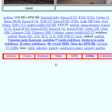
zaver
prehľad
, SAD BB a DPM BB:
historické fotky
,
Karosa B 732
,
B 932
,
B 952
,
Citybus 12
,
Ikarus 280.08
,
Karosa B 741
,
TAM 272
,
Karosa B 941
,
B 961
,
ciciak
,
MB Vario
,
Iveco
Stratos
,
SOR C 9.5
,
ostatné vozidlá SAD BB
, SAD ZV:
prehľad
,
zmena dopravcu
,
Karosa
B 732
,
Karosa B 932
,
Karosa B 952
,
Karosa B 741
,
Karosa B 961
,
Citelis 12M
,
Citelis
18M
,
Urbanway 12M
,
Urbanway 18M
,
Cyklobus
,
ostatné vozidlá SAD ZV
, trolejbusy:
prehľad
,
Škoda 14Tr
,
15Tr
,
30 Tr
,
31 Tr
,
SOR TNB 12
,
servis
, udalosti:
prehľad
,
Vianočná jazda Ikarusom
,
posledná (?) jazda trolejbusu
,
druhá prvá jazda
trolejbusu
,
20 rokov trolejbusov
,
60. výročie MHD
,
Open day DPM BB
,
fotojazda
ZV-318BI
, rôzne:
vláčik
,
mikrobus
,
zastávky
,
autobusová stanica
,
turistický autobus
,
domov
chaos
doprava
fotky
MTB
kniha
o stránke