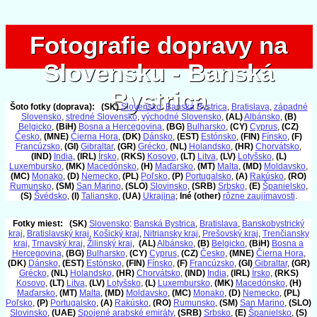
Fotografie dopravy na
Fotografie dopravy na
Slovensku - Banská
Slovensku - Banská
Bystrica
Bystrica
Šoto fotky (doprava):
(SK)
Slovensko
:
Banská Bystrica
,
Bratislava
,
západné
Slovensko
,
stredné Slovensko
,
východné Slovensko
,
(AL)
Albánsko
,
(B)
Belgicko
,
(BiH)
Bosna a Hercegovina
,
(BG)
Bulharsko
,
(CY)
Cyprus
,
(CZ)
Česko
,
(MNE)
Čierna Hora
,
(DK)
Dánsko
,
(EST)
Estónsko
,
(FIN)
Fínsko
,
(F)
Francúzsko
,
(GI)
Gibraltar
,
(GR)
Grécko
,
(NL)
Holandsko
,
(HR)
Chorvátsko
,
(IND)
India
,
(IRL)
Írsko
,
(RKS)
Kosovo
,
(LT)
Litva
,
(LV)
Lotyšsko
,
(L)
Luxembursko
,
(MK)
Macedónsko
,
(H)
Maďarsko
,
(MT)
Malta
,
(MD)
Moldavsko
,
(MC)
Monako
,
(D)
Nemecko
,
(PL)
Poľsko
,
(P)
Portugalsko
,
(A)
Rakúsko
,
(RO)
Rumunsko
,
(SM)
San Marino
,
(SLO)
Slovinsko
,
(SRB)
Srbsko
,
(E)
Španielsko
,
(S)
Švédsko
,
(I)
Taliansko
,
(UA)
Ukrajina
;
Iné (other)
rôzne zaujímavosti
.
Fotky miest:
(SK)
Slovensko
:
Banská Bystrica
,
Bratislava
,
Banskobystrický
kraj
,
Bratislavský kraj
,
Košický kraj
,
Nitriansky kraj
,
Prešovský kraj
,
Trenčiansky
kraj
,
Trnavský kraj
,
Žilinský kraj
,
(AL)
Albánsko
,
(B)
Belgicko
,
(BiH)
Bosna a
Hercegovina
,
(BG)
Bulharsko
,
(CY)
Cyprus
,
(CZ)
Česko
,
(MNE)
Čierna Hora
,
(DK)
Dánsko
,
(EST)
Estónsko
,
(FIN)
Fínsko
,
(F)
Francúzsko
,
(GI)
Gibraltar
,
(GR)
Grécko
,
(NL)
Holandsko
,
(HR)
Chorvátsko
,
(IND)
India
,
(IRL)
Írsko
,
(RKS)
Kosovo
,
(LT)
Litva
,
(LV)
Lotyšsko
,
(L)
Luxembursko
,
(MK)
Macedónsko
,
(H)
Maďarsko
,
(MT)
Malta
,
(MD)
Moldavsko
,
(MC)
Monako
,
(D)
Nemecko
,
(PL)
Poľsko
,
(P)
Portugalsko
,
(A)
Rakúsko
,
(RO)
Rumunsko
,
(SM)
San Marino
,
(SLO)
Slovinsko
,
(UAE)
Spojené arabské emiráty
,
(SRB)
Srbsko
,
(E)
Španielsko
,
(S)