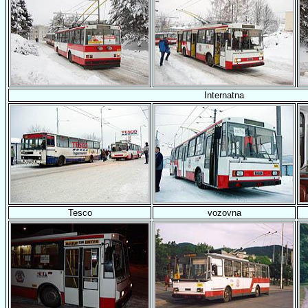
Internatna
Tesco
vozovna