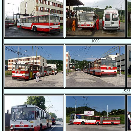
1006
1523