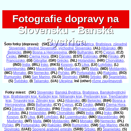
Fotografie dopravy na
Fotografie dopravy na
Slovensku - Banská
Slovensku - Banská
Bystrica
Bystrica
Šoto fotky (doprava):
(SK)
Slovensko
:
Banská Bystrica
,
Bratislava
,
západné
Slovensko
,
stredné Slovensko
,
východné Slovensko
,
(AL)
Albánsko
,
(B)
Belgicko
,
(BiH)
Bosna a Hercegovina
,
(BG)
Bulharsko
,
(CY)
Cyprus
,
(CZ)
Česko
,
(MNE)
Čierna Hora
,
(DK)
Dánsko
,
(EST)
Estónsko
,
(FIN)
Fínsko
,
(F)
Francúzsko
,
(GI)
Gibraltar
,
(GR)
Grécko
,
(NL)
Holandsko
,
(HR)
Chorvátsko
,
(IND)
India
,
(IRL)
Írsko
,
(RKS)
Kosovo
,
(LT)
Litva
,
(LV)
Lotyšsko
,
(L)
Luxembursko
,
(MK)
Macedónsko
,
(H)
Maďarsko
,
(MT)
Malta
,
(MD)
Moldavsko
,
(MC)
Monako
,
(D)
Nemecko
,
(PL)
Poľsko
,
(P)
Portugalsko
,
(A)
Rakúsko
,
(RO)
Rumunsko
,
(SM)
San Marino
,
(SLO)
Slovinsko
,
(SRB)
Srbsko
,
(E)
Španielsko
,
(S)
Švédsko
,
(I)
Taliansko
,
(UA)
Ukrajina
;
Iné (other)
rôzne zaujímavosti
.
Fotky miest:
(SK)
Slovensko
:
Banská Bystrica
,
Bratislava
,
Banskobystrický
kraj
,
Bratislavský kraj
,
Košický kraj
,
Nitriansky kraj
,
Prešovský kraj
,
Trenčiansky
kraj
,
Trnavský kraj
,
Žilinský kraj
,
(AL)
Albánsko
,
(B)
Belgicko
,
(BiH)
Bosna a
Hercegovina
,
(BG)
Bulharsko
,
(CY)
Cyprus
,
(CZ)
Česko
,
(MNE)
Čierna Hora
,
(DK)
Dánsko
,
(EST)
Estónsko
,
(FIN)
Fínsko
,
(F)
Francúzsko
,
(GI)
Gibraltar
,
(GR)
Grécko
,
(NL)
Holandsko
,
(HR)
Chorvátsko
,
(IND)
India
,
(IRL)
Írsko
,
(RKS)
Kosovo
,
(LT)
Litva
,
(LV)
Lotyšsko
,
(L)
Luxembursko
,
(MK)
Macedónsko
,
(H)
Maďarsko
,
(MT)
Malta
,
(MD)
Moldavsko
,
(MC)
Monako
,
(D)
Nemecko
,
(PL)
Poľsko
,
(P)
Portugalsko
,
(A)
Rakúsko
,
(RO)
Rumunsko
,
(SM)
San Marino
,
(SLO)
Slovinsko
,
(UAE)
Spojené arabské emiráty
,
(SRB)
Srbsko
,
(E)
Španielsko
,
(S)