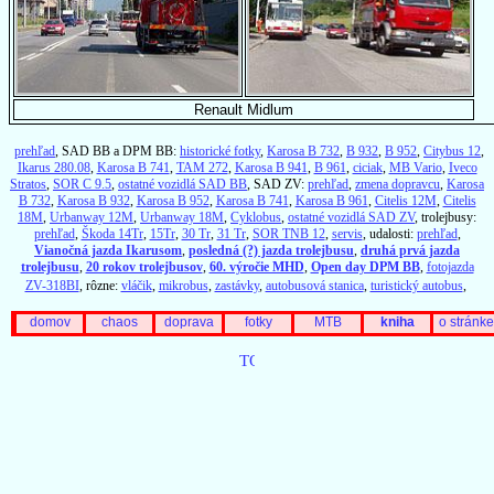
Renault Midlum
prehľad
, SAD BB a DPM BB:
historické fotky
,
Karosa B 732
,
B 932
,
B 952
,
Citybus 12
,
Ikarus 280.08
,
Karosa B 741
,
TAM 272
,
Karosa B 941
,
B 961
,
ciciak
,
MB Vario
,
Iveco
Stratos
,
SOR C 9.5
,
ostatné vozidlá SAD BB
, SAD ZV:
prehľad
,
zmena dopravcu
,
Karosa
B 732
,
Karosa B 932
,
Karosa B 952
,
Karosa B 741
,
Karosa B 961
,
Citelis 12M
,
Citelis
18M
,
Urbanway 12M
,
Urbanway 18M
,
Cyklobus
,
ostatné vozidlá SAD ZV
, trolejbusy:
prehľad
,
Škoda 14Tr
,
15Tr
,
30 Tr
,
31 Tr
,
SOR TNB 12
,
servis
, udalosti:
prehľad
,
Vianočná jazda Ikarusom
,
posledná (?) jazda trolejbusu
,
druhá prvá jazda
trolejbusu
,
20 rokov trolejbusov
,
60. výročie MHD
,
Open day DPM BB
,
fotojazda
ZV-318BI
, rôzne:
vláčik
,
mikrobus
,
zastávky
,
autobusová stanica
,
turistický autobus
,
domov
chaos
doprava
fotky
MTB
kniha
o stránke